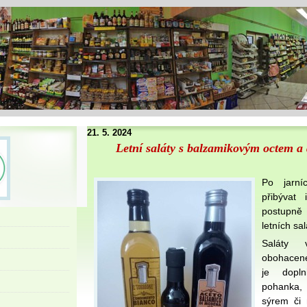
21. 5. 2024
Letní saláty s balzamikovým octem 
Po jarní
přibývat 
postupně 
letních sal
Saláty 
obohacen
je dopln
pohanka,
sýrem či