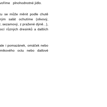
tvoříme plnohodnotné jídlo.
tu se může měnit podle chutě
erým salát ochutíme (olivový,
, sezamový, z pražené dýně...),
cí různých dresinků a dalších
 ale i pomazánek, omáček nebo
amikového octu nebo datlové