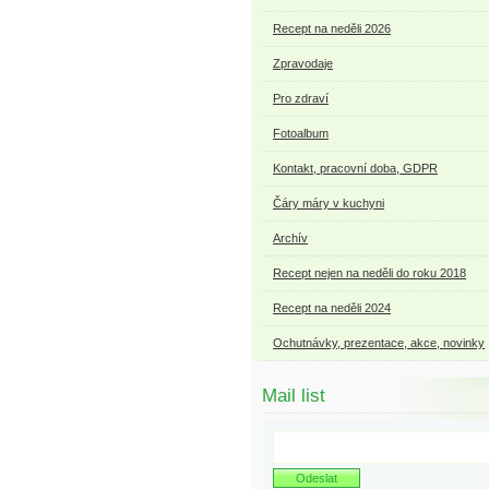
Recept na neděli 2026
Zpravodaje
Pro zdraví
Fotoalbum
Kontakt, pracovní doba, GDPR
Čáry máry v kuchyni
Archív
Recept nejen na neděli do roku 2018
Recept na neděli 2024
Ochutnávky, prezentace, akce, novinky
Mail list