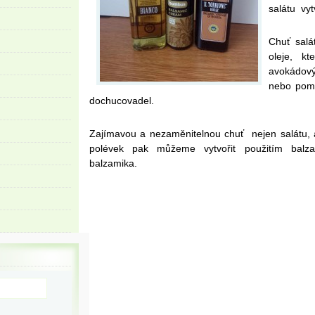
salátu vy
Chuť salá
oleje, kt
avokádový
nebo pomo
dochucovadel.
Zajímavou a nezaměnitelnou chuť nejen salátu,
polévek pak můžeme vytvořit použitím balz
balzamika.