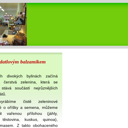
a datlovým balzamikem
ch divokých bylinách začíná
i čerstvá zelenina, která se
stává součástí nejrůznějších
átů.
vyrábíme čistě zeleninové
é o oříšky a semena, můžeme
it vařenou přílohou (jáhly,
 těstovina, kuskus, quinoa),
 masem. Z takto obohaceného