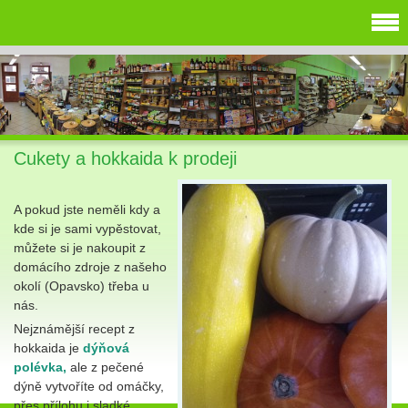
Cukety a hokkaida k prodeji
A pokud jste neměli kdy a
kde si je sami vypěstovat,
můžete si je nakoupit z
domácího zdroje z našeho
okolí (Opavsko) třeba u
nás.
Nejznámější recept z
hokkaida je
dýňová
polévka,
ale z pečené
dýně vytvoříte od omáčky,
přes přílohu i sladké