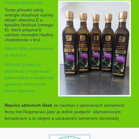
Ostropestřcový olej
Tento přírodní zdroj
energie obsahuje vysoký
obsah vitamínu E a
kyseliny linolové (omega-
6), která přispívá k
udržení normální hladiny
cholesterolu v krvi.
Aktivní látka ostropestřce
je silymarin
Příznivě působí při
detoxikaci a regeneraci
jaterní tkáně
a podporuje
správnou funkci celé
trávicí soustavy
.
Nejvíce aktivních látek
se nachází v upravených semenech
firmy Irel.Regeneraci jater je dobré podpořit silymarinovým
komplexem a to olejem a upraveným semenem doromady