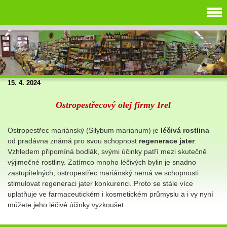
15. 4. 2024
Ostropestřecový olej firmy Irel
Ostropestřec mariánský (Silybum marianum) je
léčivá rostlina
od pradávna známá pro svou schopnost
regenerace jater
.
Vzhledem připomíná bodlák, svými účinky patří mezi skutečně
výjimečné rostliny. Zatímco mnoho léčivých bylin je snadno
zastupitelných, ostropestřec mariánský nemá ve schopnosti
stimulovat regeneraci jater konkurenci. Proto se stále více
uplatňuje ve farmaceutickém i kosmetickém průmyslu a i vy nyní
můžete jeho léčivé účinky vyzkoušet.