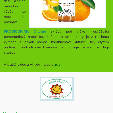
děti – a to ani
nebudou
vědět, jak
moc jim
prospívá.
PROBIODRINK Orange
skrývá pod víčkem osvěžující
pomerančový nápoj bez kofeinu a teinu, který je z rooibosu
vyroben s láskou pomocí kombuchové kultury. Díky čtyřem
přidaným probiotickým kmenům harmonizuje zažívaní a hojí
sliznice .
A krátké video z výroby najdete
zde