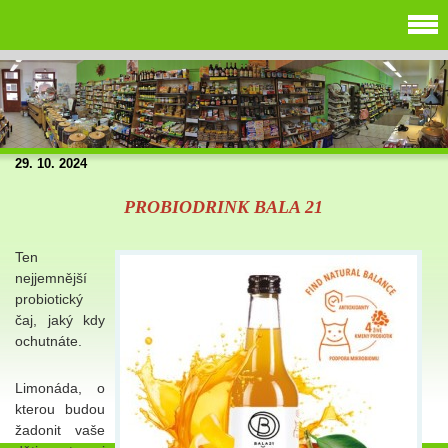
29. 10. 2024
PROBIODRINK BALA 21
Ten
nejjemnější
probiotický
čaj, jaký kdy
ochutnáte.
Limonáda, o
kterou budou
žadonit vaše