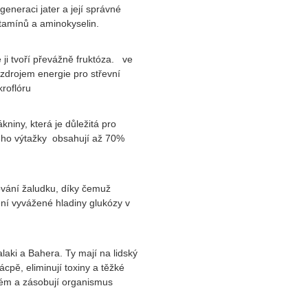
generaci jater a její správné
itamínů a aminokyselin.
 ji tvoří převážně fruktóza. ve
 zdrojem energie pro střevní
roflóru
ákniny, která je důležitá pro
jeho výtažky obsahují až 70%
ování žaludku, díky čemuž
ržení vyvážené hladiny glukózy v
malaki a Bahera. Ty mají na lidský
cpě, eliminují toxiny a těžké
ystém a zásobují organismus