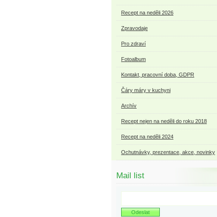
Recept na neděli 2026
Zpravodaje
Pro zdraví
Fotoalbum
Kontakt, pracovní doba, GDPR
Čáry máry v kuchyni
Archív
Recept nejen na neděli do roku 2018
Recept na neděli 2024
Ochutnávky, prezentace, akce, novinky
Mail list