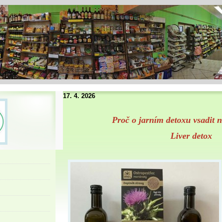
17. 4. 2026
Proč o jarním detoxu vsadit n
Liver detox