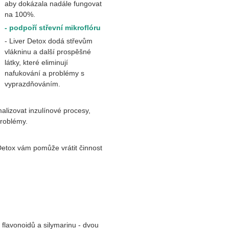
aby dokázala nadále fungovat
na 100%.
- podpoří střevní mikroflóru
- Liver Detox dodá střevům
vlákninu a další prospěšné
látky, které eliminují
nafukování a problémy s
vyprazdňováním.
malizovat inzulínové procesy,
problémy.
Detox vám pomůže vrátit činnost
 flavonoidů a silymarinu - dvou