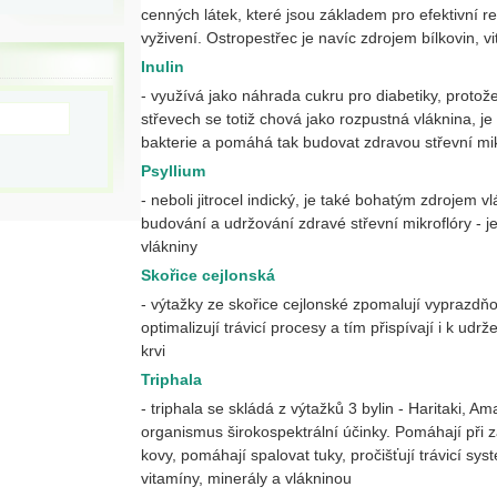
cenných látek, které jsou základem pro efektivní re
vyživení. Ostropestřec je navíc zdrojem bílkovin, v
Inulin
- využívá jako náhrada cukru pro diabetiky, protože
střevech se totiž chová jako rozpustná vláknina, je
bakterie a pomáhá tak budovat zdravou střevní mik
Psyllium
- neboli jitrocel indický, je také bohatým zdrojem vl
budování a udržování zdravé střevní mikroflóry - 
vlákniny
Skořice cejlonská
- výtažky ze skořice cejlonské zpomalují vyprazdň
optimalizují trávicí procesy a tím přispívají i k ud
krvi
Triphala
- triphala se skládá z výtažků 3 bylin - Haritaki, A
organismus širokospektrální účinky. Pomáhají při zá
kovy, pomáhají spalovat tuky, pročišťují trávicí s
vitamíny, minerály a vlákninou