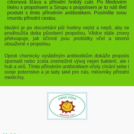
citronová šťáva a přírodní hnědý cukr. Po Medovém
likéru s propolisem a Sirupu s propolisem je to náš třetí
produkt s tímto přírodním antibiotikem. Posilněte svou
imunitu přírodní cestou.
Ideální je po documlání půl hodiny nejíst a nepít, aby se
prodloužila doba působení propolisu. Vědce stále znovu
překvapuje, jak účinné jsou protilátky včel a stromů
obsažené v propolisu.
Oproti chemicky vyráběným antibiotikům dokáže propolis
zpomalit nebo zcela znemožnit vývoj nejen bakterií, ale i
hub a virů. Tímto přírodním antibiotikem včely chrání sebe i
svoje potomstvo a je tady také pro nás, milovníky přírodní
medicíny.