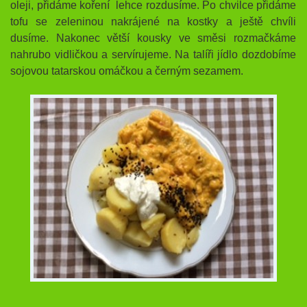
oleji, přidáme koření lehce rozdusíme. Po chvilce přidáme
tofu se zeleninou nakrájené na kostky a ještě chvíli
dusíme. Nakonec větší kousky ve směsi rozmačkáme
nahrubo vidličkou a servírujeme. Na talíři jídlo dozdobíme
sojovou tatarskou omáčkou a černým sezamem.