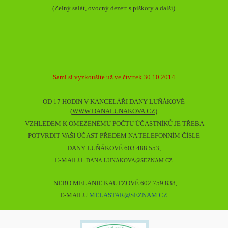
(Zelný salát, ovocný dezert s piškoty a další)
Sami si vyzkoušíte už ve čtvrtek 30.10.2014
OD 17 HODIN V KANCELÁŘI DANY LUŇÁKOVÉ
(
WWW.DANALUNAKOVA.CZ
).
VZHLEDEM K OMEZENÉMU POČTU ÚČASTNÍKŮ JE TŘEBA
POTVRDIT VAŠI ÚČAST PŘEDEM NA TELEFONNÍM ČÍSLE
DANY LUŇÁKOVÉ 603 488 553,
E-MAILU
DANA.LUNAKOVA@SEZNAM.CZ
NEBO MELANIE KAUTZOVÉ 602 759 838,
E-MAILU
MELASTAR@SEZNAM.CZ