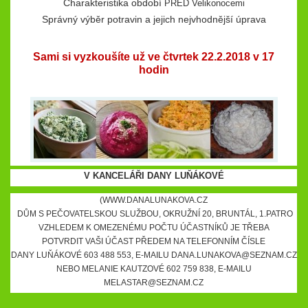
Charakteristika období
PŘED Velikonocemi
Správný výběr potravin a jejich nejvhodnější úprava
Sami si vyzkoušíte už ve čtvrtek 22.2.2018 v 17
hodin
V KANCELÁŘI DANY LUŇÁKOVÉ
(WWW.DANALUNAKOVA.CZ
DŮM S PEČOVATELSKOU SLUŽBOU, OKRUŽNÍ 20, BRUNTÁL, 1.PATRO
VZHLEDEM K OMEZENÉMU POČTU ÚČASTNÍKŮ JE TŘEBA
POTVRDIT VAŠI ÚČAST PŘEDEM NA TELEFONNÍM ČÍSLE
DANY LUŇÁKOVÉ 603 488 553, E-MAILU DANA.LUNAKOVA@SEZNAM.CZ
NEBO MELANIE KAUTZOVÉ 602 759 838, E-MAILU
MELASTAR@SEZNAM.CZ