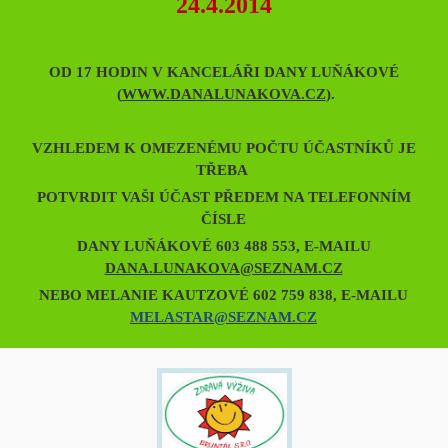
24.4.2014
OD 17 HODIN V KANCELÁŘI DANY LUŇÁKOVÉ
(
WWW.DANALUNAKOVA.CZ
).
VZHLEDEM K OMEZENÉMU POČTU ÚČASTNÍKŮ JE
TŘEBA
POTVRDIT VAŠI ÚČAST PŘEDEM NA TELEFONNÍM
ČÍSLE
DANY LUŇÁKOVÉ 603 488 553, E-MAILU
DANA.LUNAKOVA@SEZNAM.CZ
NEBO MELANIE KAUTZOVÉ 602 759 838, E-MAILU
MELASTAR@SEZNAM.CZ