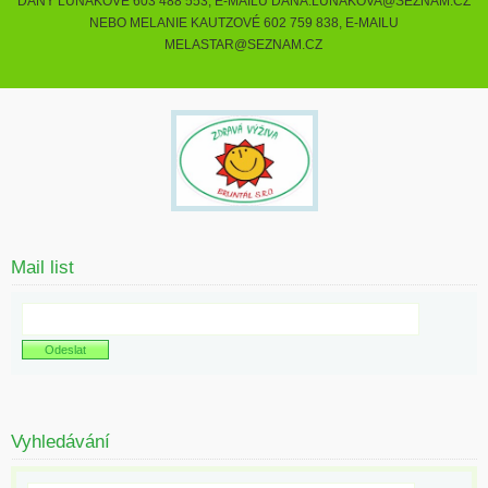
DANY LUŇÁKOVÉ 603 488 553, E-MAILU DANA.LUNAKOVA@SEZNAM.CZ
NEBO MELANIE KAUTZOVÉ 602 759 838, E-MAILU
MELASTAR@SEZNAM.CZ
Mail list
Vyhledávání