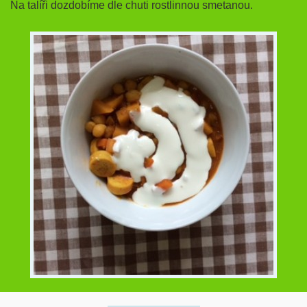
Na talíři dozdobíme dle chuti rostlinnou smetanou.