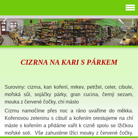
CIZRNA NA KARI S PÁRKEM
Suroviny: cizrna, kari koření, mrkev, petržel, celer, cibule,
mořská sůl, sojáčky párky, gran cucina, černý sezam,
mouka z červené čočky, chí máslo
Cizrnu namočíme přes noc a ráno uvaříme do měkka.
Kořenovou zeleninu s cibulí a kořením orestujeme na chí
másle s kořením a přidáme vařit k cizně spolu se lžičkou
mořské soli. Vše zahustíme lžíci mouky z červené čočky.