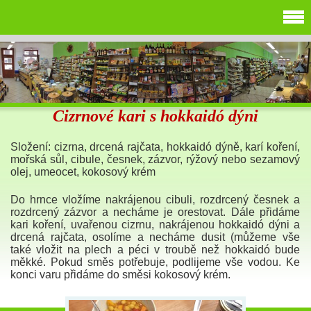
Cizrnové kari s hokkaidó dýni
Složení: cizrna, drcená rajčata, hokkaidó dýně, karí koření,
mořská sůl, cibule, česnek, zázvor, rýžový nebo sezamový
olej, umeocet, kokosový krém
Do hrnce vložíme nakrájenou cibuli, rozdrcený česnek a
rozdrcený zázvor a necháme je orestovat. Dále přidáme
kari koření, uvařenou cizrnu, nakrájenou hokkaidó dýni a
drcená rajčata, osolíme a necháme dusit (můžeme vše
také vložit na plech a péci v troubě než hokkaidó bude
měkké. Pokud směs potřebuje, podlijeme vše vodou. Ke
konci varu přidáme do směsi kokosový krém.