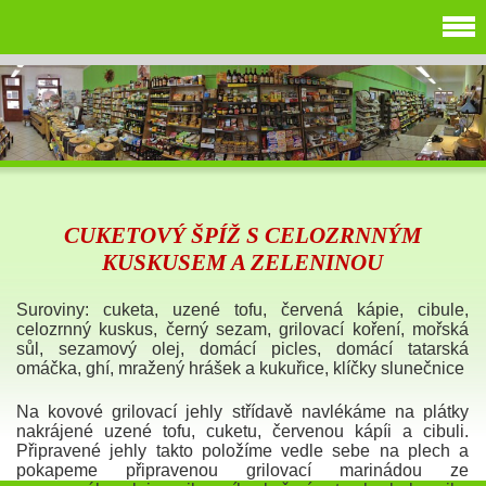
CUKETOVÝ ŠPÍŽ S CELOZRNNÝM
KUSKUSEM A ZELENINOU
Suroviny: cuketa, uzené tofu, červená kápie, cibule,
celozrnný kuskus, černý sezam, grilovací koření, mořská
sůl, sezamový olej, domácí picles, domácí tatarská
omáčka, ghí, mražený hrášek a kukuřice, klíčky slunečnice
Na kovové grilovací jehly střídavě navlékáme na plátky
nakrájené uzené tofu, cuketu, červenou kápíi a cibuli.
Připravené jehly takto položíme vedle sebe na plech a
pokapeme připravenou grilovací marinádou ze