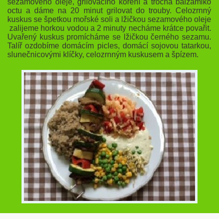
sezamového oleje, grilovacího koření a trocha balzamiko
octu a dáme na 20 minut grilovat do trouby. Celozrnný
kuskus se špetkou mořské soli a lžičkou sezamového oleje
zalijeme horkou vodou a 2 minuty necháme krátce povařit.
Uvařený kuskus promícháme se lžičkou černého sezamu.
Talíř ozdobíme domácím picles, domácí sojovou tatarkou,
slunečnicovými klíčky, celozrnným kuskusem a špízem.