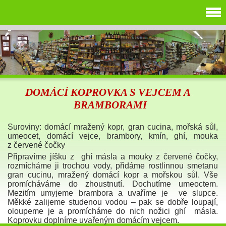
DOMÁCÍ KOPROVKA S VEJCEM A
BRAMBORAMI
Suroviny: domácí mražený kopr, gran cucina, mořská sůl,
umeocet, domácí vejce, brambory, kmín, ghí, mouka
z červené čočky
Připravíme jíšku z ghí másla a mouky z červené čočky,
rozmícháme ji trochou vody, přidáme rostlinnou smetanu
gran cucinu, mražený domácí kopr a mořskou sůl. Vše
promícháváme do zhoustnutí. Dochutíme umeoctem.
Mezitím umyjeme brambora a uvaříme je ve slupce.
Měkké zalijeme studenou vodou – pak se dobře loupají,
oloupeme je a promícháme do nich nožici ghí másla.
Koprovku doplníme uvařeným domácím vejcem.