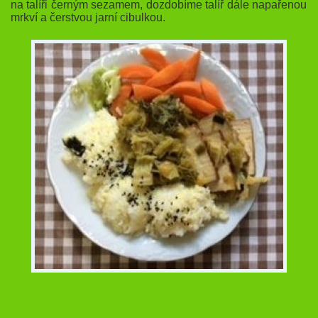
na talíři černým sezamem, dozdobíme talíř dále napařenou
mrkví a čerstvou jarní cibulkou.