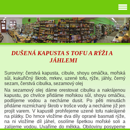
DUŠENÁ KAPUSTA S TOFU A RÝŽI A
JÁHLEMI
Suroviny: čerstvá kapusta, cibule, shoyu omáčka, mořská
sůl, kukuřičný škrob, mrkev, uzené tofu, rýže, jáhly, černý
sezam, čerstvá cibulka, sezamový olej
Na sezamový olej dáme orestovat cibulku a nakrájenou
kapustu, po chvilce přidáme mořskou sůl, shoyu omáčku,
podlijeme vodou a necháme dusit. Po pěti minutách
přidáme rozmíchaný škrob v trošce vody a necháme již jen
projít varem. V kapustě prohřejeme uzené tofu nakrájené
na plátky. Do hrnce vložíme dva díly oprané basmati rýže,
na ni vložíme díl jáhel, osolíme špetkou mořské soli a
zalijeme vodou. Uvaříme do měkka. Obiloviny posypeme