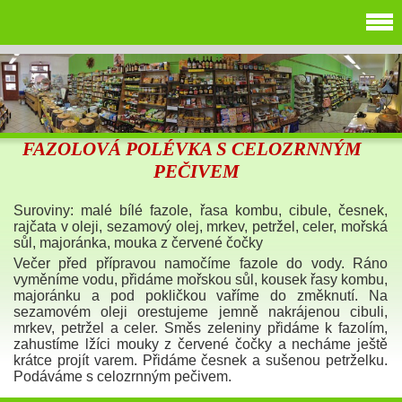
FAZOLOVÁ POLÉVKA S CELOZRNNÝM
PEČIVEM
Suroviny: malé bílé fazole, řasa kombu, cibule, česnek,
rajčata v oleji, sezamový olej, mrkev, petržel, celer, mořská
sůl, majoránka, mouka z červené čočky
Večer před přípravou namočíme fazole do vody. Ráno
vyměníme vodu, přidáme mořskou sůl, kousek řasy kombu,
majoránku a pod pokličkou vaříme do změknutí. Na
sezamovém oleji orestujeme jemně nakrájenou cibuli,
mrkev, petržel a celer. Směs zeleniny přidáme k fazolím,
zahustíme lžíci mouky z červené čočky a necháme ještě
krátce projít varem. Přidáme česnek a sušenou petrželku.
Podáváme s celozrnným pečivem.