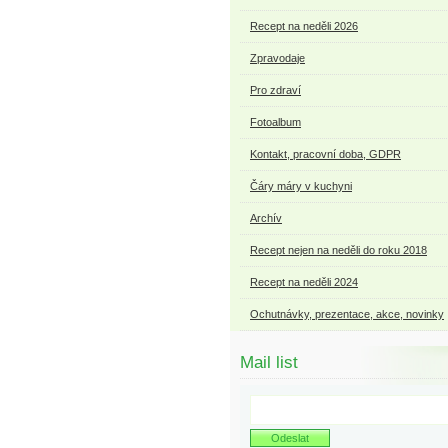
Recept na neděli 2026
Zpravodaje
Pro zdraví
Fotoalbum
Kontakt, pracovní doba, GDPR
Čáry máry v kuchyni
Archív
Recept nejen na neděli do roku 2018
Recept na neděli 2024
Ochutnávky, prezentace, akce, novinky
Mail list