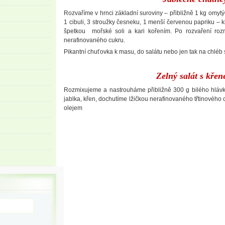
Rozvaříme v hrnci základní suroviny – přibližně 1 kg omytý
1 cibuli, 3 stroužky česneku, 1 menší červenou papriku – 
špetkou mořské soli a kari kořením. Po rozvaření rozm
nerafinovaného cukru.
Pikantní chuťovka k masu, do salátu nebo jen tak na chléb
Zelný salát s kře
Rozmixujeme a nastrouháme přibližně 300 g bilého hlávk
jablka, křen, dochutíme lžičkou nerafinovaného třtinového 
olejem