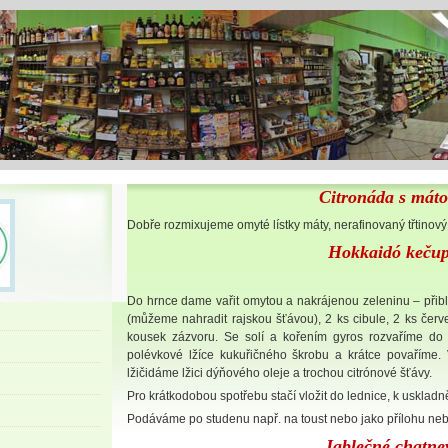
Citronáda s mát
Dobře rozmixujeme omyté lístky máty, nerafinovaný třtinový 
Hokkaidó keču
Do hrnce dame vařit omytou a nakrájenou zeleninu – přibl
(můžeme nahradit rajskou šťávou), 2 ks cibule, 2 ks červ
kousek zázvoru. Se solí a kořením gyros rozvaříme do
polévkové lžíce kukuřičného škrobu a krátce povaříme
lžičidáme lžici dýňového oleje a trochou citrónové šťávy.
Pro krátkodobou spotřebu stačí vložit do lednice, k uskladněn
Podáváme po studenu např. na toust nebo jako přílohu neb
Jablečné chatne