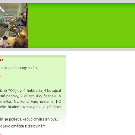
ou
cukr a oloupaný citrón.
p
ižně 700g dýně hokkaida, 4 ks rajčat
ené papriky, 2 ks stroužky česneku a
 měkka. Na konci varu přidáme 1-2
. Vše hladce rozmixujeme a přidáme
í je potřeba kečup chvíli sterilovat.
o jako omáčku k těstovinám.
y