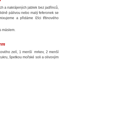
ch a nakrájených jablek bez jadřinců,
klidně pálivou nebo malý feferonek se
ixujeme a přidáme lžíci třtinového
 s máslem.
nem
ového zelí, 1 menší mrkev, 2 menší
cukru, špetkou mořské soli a olivovým