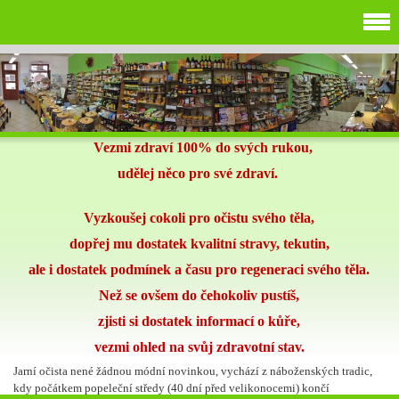
Vezmi zdraví 100% do svých rukou,
udělej něco pro své zdraví.
Vyzkoušej cokoli pro očistu svého těla,
dopřej mu dostatek kvalitní stravy, tekutin,
ale i dostatek podmínek a času pro regeneraci svého těla.
Než se ovšem do čehokoliv pustíš,
zjisti si dostatek informací o kůře,
vezmi ohled na svůj zdravotní stav.
Jarní očista nené žádnou módní novinkou, vychází z náboženských tradic,
kdy počátkem popeleční středy (40 dní před velikonocemi) končí