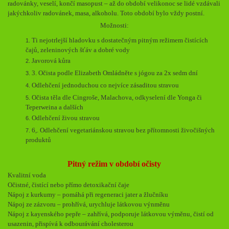
radovánky, veselí, končí masopust – až do období velikonoc se lidé vzdávali
jakýchkoliv radovánek, masa, alkoholu. Toto období bylo vždy postní.
Možnosti:
Ti nejotrlejší hladovku s dostatečným pitným režimem čistících
čajů, zeleninových šťáv a dobré vody
Javorová kůra
3. Očista podle Elizabeth Omládněte s jógou za 2x sedm dní
Odlehčení jednoduchou co nejvíce zásaditou stravou
Očista těla dle Cingroše, Malachova, odkyselení dle Yonga či
Teperweina a dalších
Odlehčení živou stravou
6,. Odlehčení vegetariánskou stravou bez přítomnosti živočišných
produktů
Pitný režim v období očisty
Kvalitní voda
Očistné, čistící nebo přímo detoxikační čaje
Nápoj z kurkumy – pomáhá při regeneraci jater a žlučníku
Nápoj ze zázvoru – prohřívá, urychluje látkovou výnměnu
Nápoj z kayenského pepře – zahřívá, podporuje látkovou výměnu, čistí od
usazenin, přispívá k odbourávání cholesterou