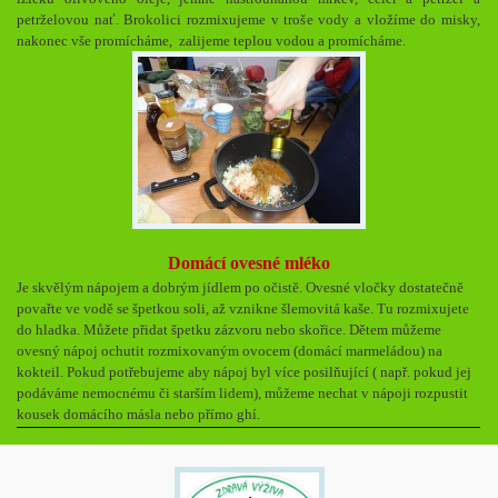
petrželovou nať. Brokolici rozmixujeme v troše vody a vložíme do misky,
nakonec vše promícháme, zalijeme teplou vodou a promícháme.
Domácí ovesné mléko
Je skvělým nápojem a dobrým jídlem po očistě.
Ovesné vločky dostatečně
povařte ve vodě se špetkou soli, až vznikne šlemovitá kaše. Tu rozmixujete
do hladka. Můžete přidat špetku zázvoru nebo skořice. Dětem můžeme
ovesný nápoj ochutit rozmixovaným ovocem (domácí marmeládou) na
kokteil. Pokud potřebujeme aby nápoj byl více posilňující ( např. pokud jej
podáváme nemocnému či starším lidem), můžeme nechat v nápoji rozpustit
kousek domácího másla nebo přímo ghí.