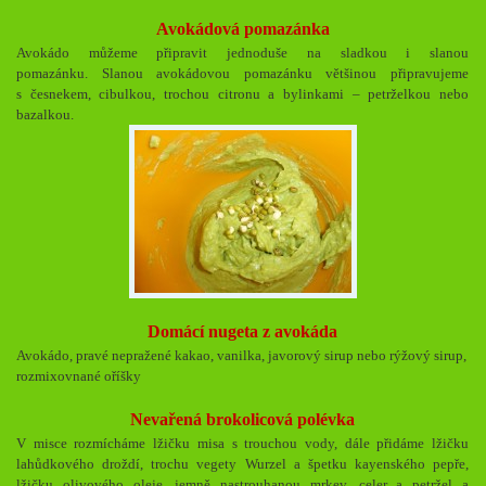
Avokádová pomazánka
Avokádo můžeme připravit jednoduše na sladkou i slanou
pomazánku.
Slanou avokádovou pomazánku většinou připravujeme
s česnekem, cibulkou, trochou citronu a bylinkami – petrželkou nebo
bazalkou.
Domácí nugeta z avokáda
Avokádo, pravé nepražené kakao, vanilka, javorový sirup nebo rýžový sirup,
rozmixovnané oříšky
Nevařená brokolicová polévka
V misce rozmícháme lžičku misa s trouchou vody, dále přidáme lžičku
lahůdkového droždí, trochu vegety Wurzel a špetku kayenského pepře,
lžičku olivového oleje, jemně nastrouhanou mrkev, celer a petržel a