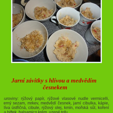
Jarní závitky s hlívou a medvědím
česnekem
Suroviny: rýžový papír, rýžové vlasové nudle vermicelli,
černý sezam, mrkev, medvědí česnek, jarní cibulka, kápie,
hlíva ústřičná, cibule, rýžový olej, kmín, mořská sůl, koření
na biftek, balsamico krém, uzené tofu