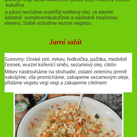
a kukuřice
Na pánvi necháme rozehřát rostlinný olej, ve kterém
následně osmahnemkukuřízek a následně mraženou
zeleninu. Slabě ochutíme wurzel vegetou.
Jarní salát
Suroviny: čínské zelí, mrkev, ředkvička, pažitka, medvědí
česnek, wurzel kořenící směs, sezamový olej, citrón
Mrkev nastrouháme na struhadle, ostatní zeleninu jemně
nakrájíme, vše promícháme, zakapeme sezamovým oleje,
přidáme vegetu vegi vegi a zakapeme citrónem