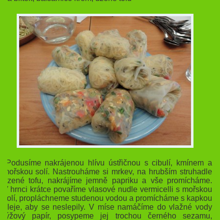
Podusíme nakrájenou hlívu ústřičnou s cibulí, kmínem a
mořskou solí. Nastrouháme si mrkev, na hrubším struhadle
uzené tofu, nakrájíme jemně papriku a vše promícháme.
V hrnci krátce povaříme vlasové nudle vermicelli s mořskou
solí, propláchneme studenou vodou a promícháme s kapkou
oleje, aby se neslepily. V míse namáčíme do vlažné vody
rýžový papír, posypeme jej trochou černého sezamu,