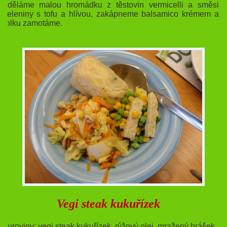
uděláme malou hromádku z těstovin vermicelli a směsi
zeleniny s tofu a hlívou, zakápneme balsamico krémem a
rolku zamotáme.
Vegi steak kukuřízek
Suroviny: vegi steak kukuřízek, rýžový olej, mražený hrášek