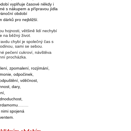
bdobí vyplňuje časové někdy i
ené s nákupem a přípravou jídla
vánoční období
 dárků pro nejbližší.
 hojnosti, většině lidí nechybí
e na běžný život.
avdu chybí je společný čas s
 rodinou, sami se sebou.
né pečení cukroví, návštěva
mní procházka.
ení, zpomalení, rozjímání,
rmonie, odpočinek,
, odpuštění, vděčnost,
nnost, dary,
ní,
ednoduchost,
, kardamomu….….
s nimi spojená
dventem.