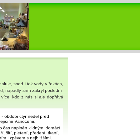
maluje, snad i tok vody v řekách,
ed, napadlý sníh zakryl poslední
 více, kdo z nás si ale dopřává
 - období čtyř neděl před
zejícími Vánocemi.
to čas naplněn
klidnými domácí
í, šití, pletení, předení, tkaní,
ím i zpěvem s nejbližšími.