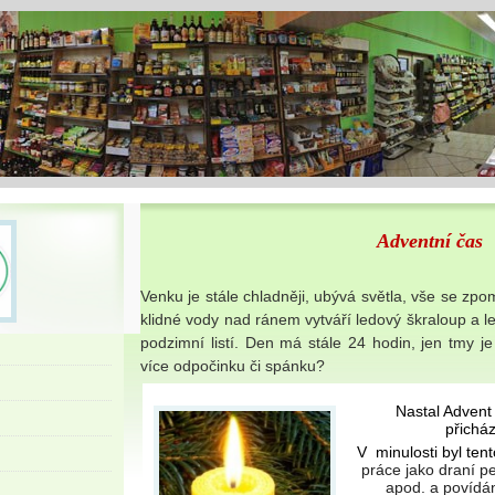
Adventní čas
Venku je stále chladněji, ubývá světla, vše se zpo
klidné vody nad ránem vytváří ledový škraloup a l
podzimní listí. Den má stále 24 hodin, jen tmy je
více odpočinku či spánku?
Nastal Advent
přichá
V minulosti byl ten
práce jako draní peř
apod. a povídán