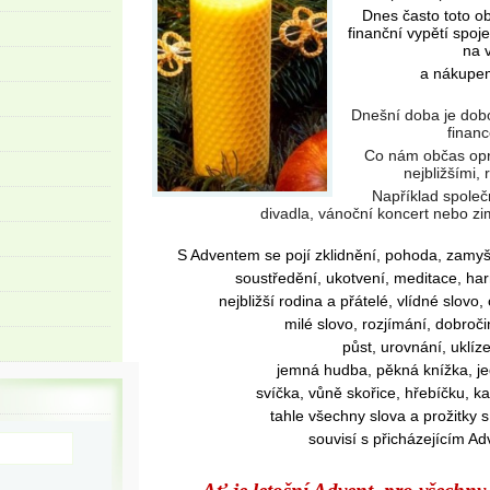
Dnes často toto o
finanční vypětí spoj
na 
a nákupem
Dnešní doba je dobou
financ
Co nám občas opr
nejbližšími,
Například společ
divadla, vánoční koncert nebo zi
S Adventem se pojí zklidnění, pohoda, zamyšl
soustředění, ukotvení, meditace, ha
nejbližší rodina a přátelé, vlídné slovo
milé slovo, rozjímání, dobroči
půst, urovnání, uklíze
jemná hudba, pěkná knížka, j
svíčka, vůně skořice, hřebíčku
tahle všechny slova a prožitky 
souvisí s přicházejícím A