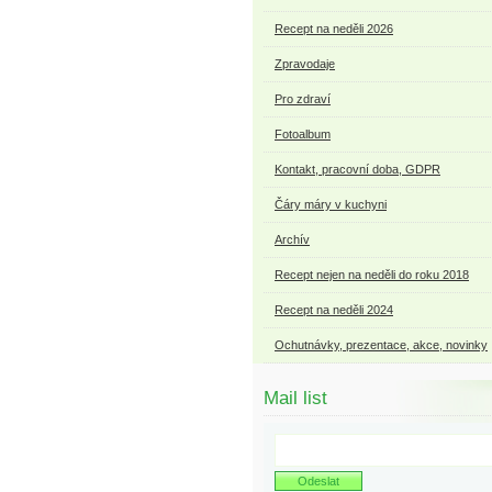
Recept na neděli 2026
Zpravodaje
Pro zdraví
Fotoalbum
Kontakt, pracovní doba, GDPR
Čáry máry v kuchyni
Archív
Recept nejen na neděli do roku 2018
Recept na neděli 2024
Ochutnávky, prezentace, akce, novinky
Mail list