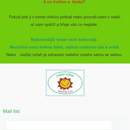
A co květen a láska?
Pokud jste ji v tomto měsíci potkali nebo poznali sami v sobě,
ať vám vydrží a hřeje vás co nejdéle.
Nejkrásnější vztah není dokonalý.
Nezačíná mezi dvěma lidmi, začíná vztahem nás k sobě.
Nebo ...každý vztah je odrazem našeho vztahu sama se sebou.
Mail list