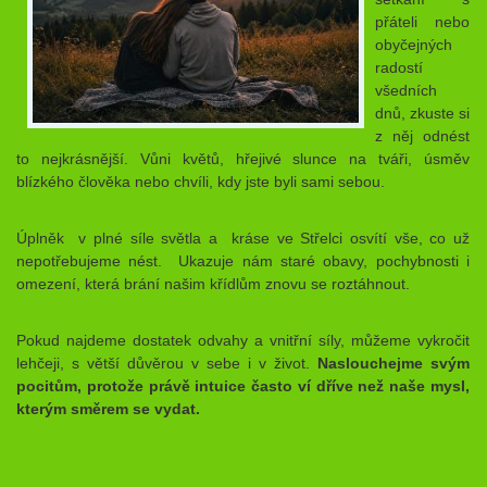
přáteli nebo
obyčejných
radostí
všedních
dnů, zkuste si
z něj odnést
to nejkrásnější. Vůni květů, hřejivé slunce na tváři, úsměv
blízkého člověka nebo chvíli, kdy jste byli sami sebou.
Úplněk v plné síle světla a kráse ve Střelci osvítí vše, co už
nepotřebujeme nést. Ukazuje nám staré obavy, pochybnosti i
omezení, která brání našim křídlům znovu se roztáhnout.
Pokud najdeme dostatek odvahy a vnitřní síly, můžeme vykročit
lehčeji, s větší důvěrou v sebe i v život.
Naslouchejme svým
pocitům, protože právě intuice často ví dříve než naše mysl,
kterým směrem se vydat.