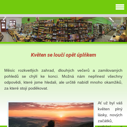
Květen se loučí opět úplňkem
Měsíc rozkvetlých zahrad, dlouhých večerů a zamilovaných
pohledů se chýlí ke konci. Možná nám nepřinesl všechny
odpovědi, které jsme hledali, ale určitě nabídl mnoho okamžiků,
za které stojí poděkovat.
Ať už byl váš
květen plný
lásky, nových
začátků,
setkání s