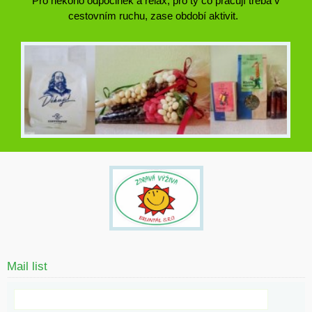
Pro někoho odpočinek a relax, pro ty co pracují třeba v
cestovním ruchu, zase období aktivit.
Mail list