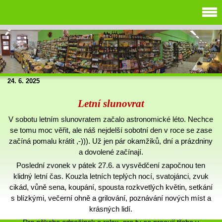
24. 6. 2025
Letní slunovrat
V sobotu letním slunovratem začalo astronomické léto. Nechce
se tomu moc věřit, ale náš nejdelší sobotní den v roce se zase
začíná pomalu krátit ,-))). Už jen pár okamžiků, dní a prázdniny
a dovolené začínají.
Poslední zvonek v pátek 27.6. a vysvědčení započnou ten
klidný letní čas. Kouzla letních teplých nocí, svatojánci, zvuk
cikád, vůně sena, koupání, spousta rozkvetlých květin, setkání
s blízkými, večerní ohně a grilování, poznávání nových míst a
krásných lidí.