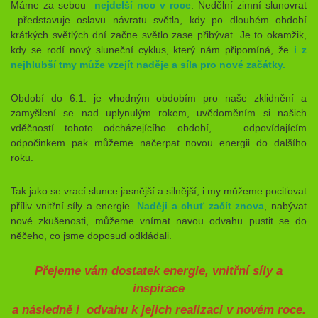
Máme za sebou
nejdelší noc v roce
. Nedělní zimní slunovrat
představuje oslavu návratu světla, kdy po dlouhém období
krátkých světlých dní začne světlo zase přibývat. Je to okamžik,
kdy se rodí nový sluneční cyklus, který nám připomíná, že
i z
nejhlubší tmy může vzejít naděje a síla pro nové začátky.
Období do 6.1. je vhodným obdobím pro naše zklidnění a
zamyšlení se nad uplynulým rokem, uvědoměním si našich
vděčností tohoto odcházejícího období, odpovídajícím
odpočinkem pak můžeme načerpat novou energii do dalšího
roku.
Tak jako se vrací slunce jasnější a silnější, i my můžeme pociťovat
příliv vnitřní síly a energie.
Naději a chuť začít znova
, nabývat
nové zkušenosti, můžeme vnímat navou odvahu pustit se do
něčeho, co jsme doposud odkládali.
Přejeme vám dostatek energie, vnitřní síly a
inspirace
a následně i odvahu k jejich realizaci v novém roce.