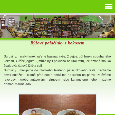
Rýžové palačinky s kokosem
Suroviny: malý hrnek vařené basmati rýže, 2 vejce, půl hrnku strouhaného
kokosu, 4 lžíce jogurtu ( může být i polovina natural tofu), celozrnná mouka
špaldová, čajová lžička soli
Suroviny umixujeme do hladkého hustého palačinkového těsta, necháme
chvili odležet - klidně přes noc a smažíme na sucho na pánvi. Poléváme
javorovým (nebo agávovým sirupem nebo karamelem) nebo mažeme
domácí marmeládou.