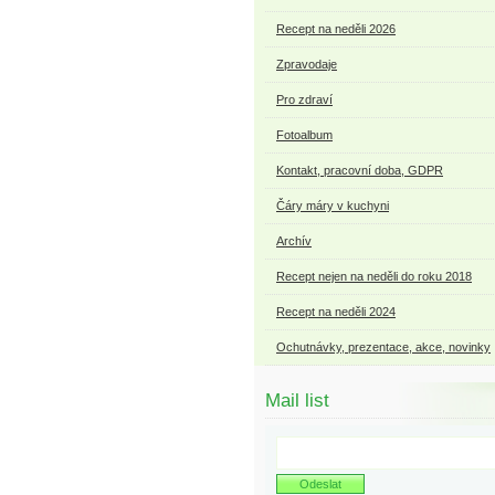
Recept na neděli 2026
Zpravodaje
Pro zdraví
Fotoalbum
Kontakt, pracovní doba, GDPR
Čáry máry v kuchyni
Archív
Recept nejen na neděli do roku 2018
Recept na neděli 2024
Ochutnávky, prezentace, akce, novinky
Mail list