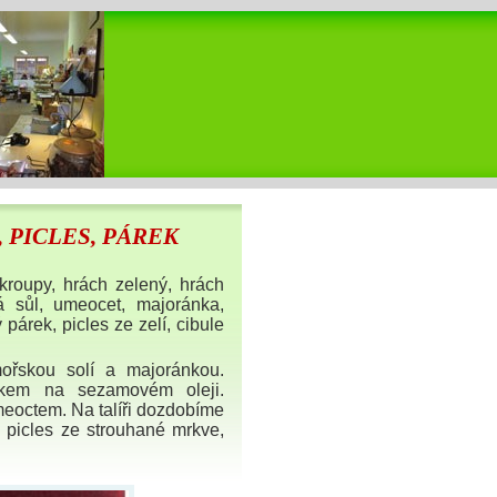
 PICLES, PÁREK
 kroupy, hrách zelený, hrách
á sůl, umeocet, majoránka,
párek, picles ze zelí, cibule
ořskou solí a majoránkou.
kem na sezamovém oleji.
meoctem. Na talíři dozdobíme
picles ze strouhané mrkve,