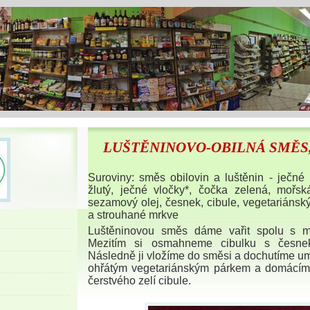
LUŠTĚNINOVO-OBILNÁ SMĚS,
Suroviny: směs obilovin a luštěnin - ječné
žlutý, ječné vločky*, čočka zelená, mořsk
sezamový olej, česnek, cibule, vegetariánský 
a strouhané mrkve
Luštěninovou směs dáme vařit spolu s m
Mezitím si osmahneme cibulku s česne
Následně ji vložíme do směsi a dochutíme u
ohřátým vegetariánským párkem a domácím 
čerstvého zelí cibule.