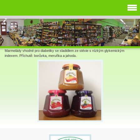
Marmelády vhodné pro diabetiky se sladidlem ze stévie s nízkým glykemickým
indexem. Příchutě: borůvka, meruňka a jahoda.