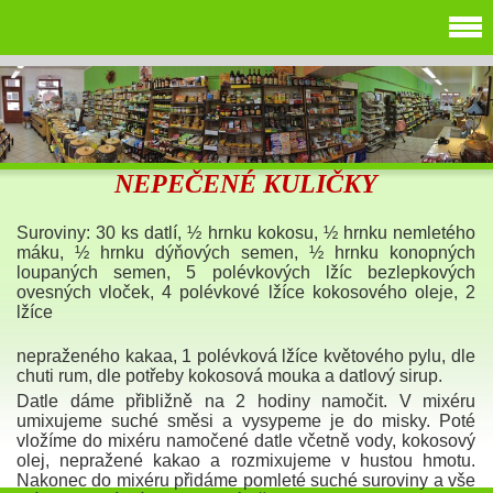
NEPEČENÉ KULIČKY
Suroviny: 30 ks datlí, ½ hrnku kokosu, ½ hrnku nemletého
máku, ½ hrnku dýňových semen, ½ hrnku konopných
loupaných semen, 5 polévkových lžíc bezlepkových
ovesných vloček, 4 polévkové lžíce kokosového oleje, 2
lžíce
nepraženého kakaa, 1 polévková lžíce květového pylu, dle
chuti rum, dle potřeby kokosová mouka a datlový sirup.
Datle dáme přibližně na 2 hodiny namočit. V mixéru
umixujeme suché směsi a vysypeme je do misky. Poté
vložíme do mixéru namočené datle včetně vody, kokosový
olej, nepražené kakao a rozmixujeme v hustou hmotu.
Nakonec do mixéru přidáme pomleté suché suroviny a vše