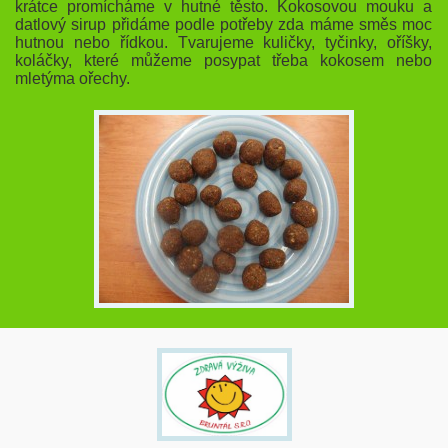
krátce promícháme v hutné těsto. Kokosovou mouku a
datlový sirup přidáme podle potřeby zda máme směs moc
hutnou nebo řídkou. Tvarujeme kuličky, tyčinky, oříšky,
koláčky, které můžeme posypat třeba kokosem nebo
mletýma ořechy.