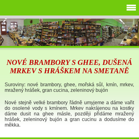
NOVÉ BRAMBORY S GHEE, DUŠENÁ
MRKEV S HRÁŠKEM NA SMETANĚ
Suroviny: nové brambory, ghee, mořská sůl, kmín, mrkev,
mražený hrášek, gran cucina, zeleninový bujón
Nové stejně velké brambory řádně umyjeme a dáme vařit
do osolené vody s kmínem. Mrkev nakrájenou na kostky
dáme dusit na ghee másle, později přidáme mražený
hrášek, zeleninový bujón a gran cucinu a dodusíme do
měkka.