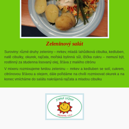
Zeleninový salát
Suroviny: různé druhy zeleniny – mrkev, mladá lahůdková cibulka, kedluben,
natě cibulky, okurek, rajčata, mořská bylinná sůl, lžička cukru – nemusí být,
rostlinný za studenna lisovaný olej, šťáva z malého citrónu
V mixeru rozmixujeme tvrdou zeleninu – mrkev a kedluben se solí, cukrem,
citrónovou šťávou a olejem, dále pořidáme na chvíli rozmixovat okurek a na
konec vmícháme do salátu nakrájená rajčata a mladou cibulku