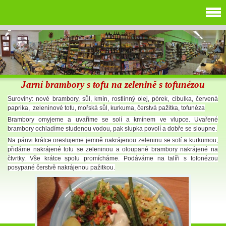
Jarní brambory s tofu na zelenině s tofunézou
Suroviny: nové brambory, sůl, kmín, rostlinný olej, pórek, cibulka, červená
paprika, zeleninové tofu, mořská sůl, kurkuma, čerstvá pažitka, tofunéza
Brambory omyjeme a uvaříme se solí a kmínem ve vlupce. Uvařené
brambory ochladíme studenou vodou, pak slupka povolí a dobře se sloupne.
Na pánvi krátce orestujeme jemně nakrájenou zeleninu se solí a kurkumou,
přidáme nakrájené tofu se zeleninou a oloupané brambory nakrájené na
čtvrtky. Vše krátce spolu promícháme. Podáváme na talíři s tofonézou
posypané čerstvě nakrájenou pažitkou.