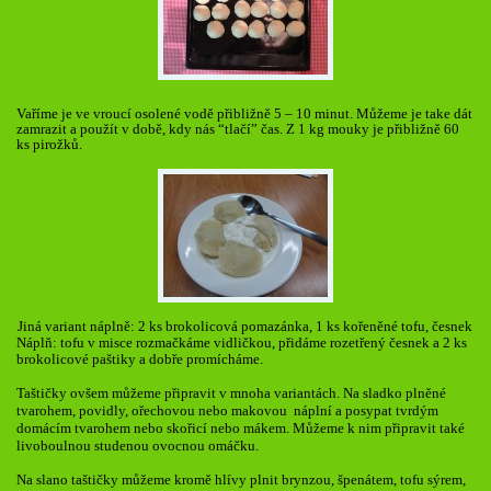
Vaříme je ve vroucí osolené vodě přibližně 5 – 10 minut. Můžeme je take dát
zamrazit a použít v době, kdy nás “tlačí” čas. Z 1 kg mouky je přibližně 60
ks pirožků.
Jiná variant náplně: 2 ks brokolicová pomazánka, 1 ks kořeněné tofu, česnek
Náplň: tofu v misce rozmačkáme vidličkou, přidáme rozetřený česnek a 2 ks
brokolicové paštiky a dobře promícháme.
Taštičky ovšem můžeme připravit v mnoha variantách. Na sladko plněné
tvarohem, povidly, ořechovou nebo makovou náplní a posypat tvrdým
domácím tvarohem nebo skořicí nebo mákem. Můžeme k nim připravit také
livoboulnou studenou ovocnou omáčku.
Na slano taštičky můžeme kromě hlívy plnit brynzou, špenátem, tofu sýrem,