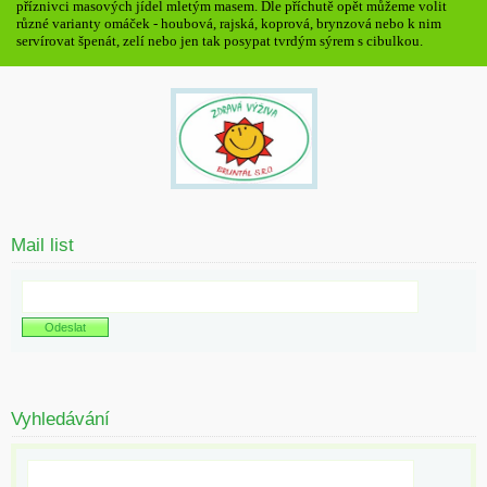
příznivci masových jídel mletým masem. Dle příchutě opět můžeme volit
různé varianty omáček - houbová, rajská, koprová, brynzová nebo k nim
servírovat špenát, zelí nebo jen tak posypat tvrdým sýrem s cibulkou.
Mail list
Vyhledávání