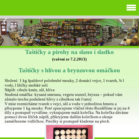
Taštičky a pirohy na slano i sladko
(vaření ze 7.2.2013)
Taštičky s hlívou a brynzovou omáčkou
Složení: 1 kg špaldové polohrubé mouky, 2 domácí vejce, 1 tvaroh, ¾ l
vody, l lžičky mořské soli
Náplň: cibule kmín, sůl, hlíva
Studená omáčka: kysaná smetana, vegeta wurzel, brynza – pokud vám
zůstalo trochu podušené hlívy s cibulkou tak I tato)
V míse rozmícháme tvaroh s vejci, sůl a vodu v jednolitou hmotu a
přisypeme 1 kg mouky. Poté zpracujeme vláčné těsto.Rozdělíme si jej na 4
díly a postupně vyválíme, vykrajujeme malá kolečka. Na kolečka dáváme
pomocí dvou lžiček náplň, přikryjeme dalším kolečkem a okraje
zamáčkneme vidličkou. Pirožky si postupně klademe na plech.