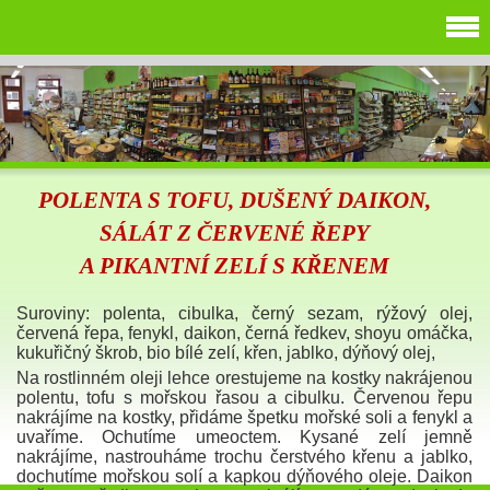
POLENTA S TOFU, DUŠENÝ DAIKON,
SÁLÁT Z ČERVENÉ ŘEPY
A PIKANTNÍ ZELÍ S KŘENEM
Suroviny: polenta, cibulka, černý sezam, rýžový olej,
červená řepa, fenykl, daikon, černá ředkev, shoyu omáčka,
kukuřičný škrob, bio bílé zelí, křen, jablko, dýňový olej,
Na rostlinném oleji lehce orestujeme na kostky nakrájenou
polentu, tofu s mořskou řasou a cibulku. Červenou řepu
nakrájíme na kostky, přidáme špetku mořské soli a fenykl a
uvaříme. Ochutíme umeoctem. Kysané zelí jemně
nakrájíme, nastrouháme trochu čerstvého křenu a jablko,
dochutíme mořskou solí a kapkou dýňového oleje. Daikon