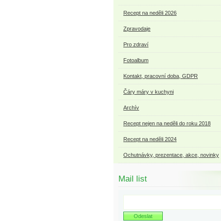
Recept na neděli 2026
Zpravodaje
Pro zdraví
Fotoalbum
Kontakt, pracovní doba, GDPR
Čáry máry v kuchyni
Archív
Recept nejen na neděli do roku 2018
Recept na neděli 2024
Ochutnávky, prezentace, akce, novinky
Mail list