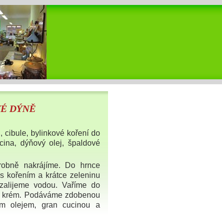
VÉ DÝNĚ
, cibule, bylinkové koření do
ucina, dýňový olej, špaldové
robně nakrájíme. Do hrnce
 s kořením a krátce zeleninu
zalijeme vodou. Vaříme do
na krém. Podáváme zdobenou
m olejem, gran cucinou a