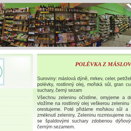
POLÉVKA Z MÁSLO
Suroviny: máslová dýně, mrkev, celer, petržel
polévky, rostlinný olej, mořská sůl, gran c
suchary, černý sezam
Všechnu zeleninu očistíme, omyjeme a d
vložíme na rostlinný olej veškerou zeleninu
orestujeme. Poté přidáme mořskou sůl a 
zmëknutí zeleniny. Zeleninu rozmixujeme 
se špaldovými suchary zdobenou dýňový
černým sezamem.