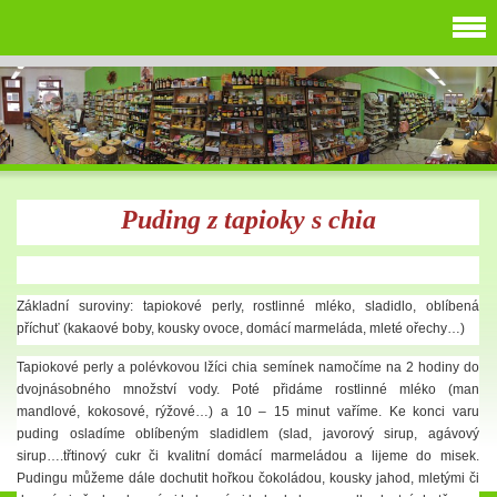
Puding z tapioky s chia
Základní suroviny: tapiokové perly, rostlinné mléko, sladidlo, oblíbená
příchuť (kakaové boby, kousky ovoce, domácí marmeláda, mleté ořechy…)
Tapiokové perly a polévkovou lžíci chia semínek namočíme na 2 hodiny do
dvojnásobného množství vody. Poté přidáme rostlinné mléko (man
mandlové, kokosové, rýžové…) a 10 – 15 minut vaříme. Ke konci varu
puding osladíme oblíbeným sladidlem (slad, javorový sirup, agávový
sirup….třtinový cukr či kvalitní domácí marmeládou a lijeme do misek.
Pudingu můžeme dále dochutit hořkou čokoládou, kousky jahod, mletými či