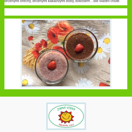
drcenými ořechy, drcenými kakaovými boby, kokosem…dle vlastní chutě.