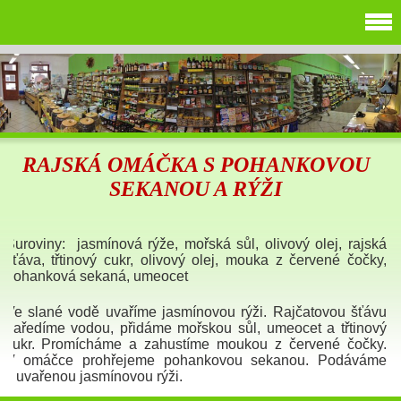
RAJSKÁ OMÁČKA S POHANKOVOU
SEKANOU A RÝŽI
Suroviny: jasmínová rýže, mořská sůl, olivový olej, rajská
šťáva, třtinový cukr, olivový olej, mouka z červené čočky,
pohanková sekaná, umeocet
Ve slané vodě uvaříme jasmínovou rýži. Rajčatovou šťávu
naředíme vodou, přidáme mořskou sůl, umeocet a třtinový
cukr. Promícháme a zahustíme moukou z červené čočky.
V omáčce prohřejeme pohankovou sekanou. Podáváme
s uvařenou jasmínovou rýži.