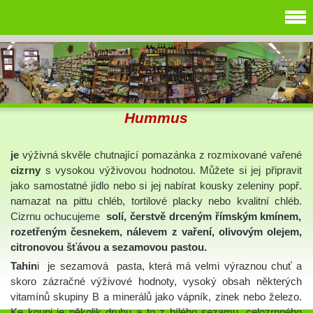
Hummus
je
výživná skvěle chutnající pomazánka z rozmixované vařené
cizrny
s vysokou výživovou hodnotou. Můžete si jej připravit
jako samostatné jídlo nebo si jej nabírat kousky zeleniny popř.
namazat na pittu chléb, tortilové placky nebo kvalitní chléb.
Cizrnu ochucujeme
solí, čerstvě drceným římským kmínem,
rozetřeným česnekem, nálevem z vaření, olivovým olejem,
citronovou šťávou a sezamovou pastou.
Tahin
i je sezamová
pasta,
která má velmi výraznou chuť a
skoro zázračné výživové hodnoty, vysoký obsah některých
vitamínů skupiny B a minerálů jako vápník, zinek nebo železo.
Ke koupi je několik druhu a to z bílého sezamu, celozrnného