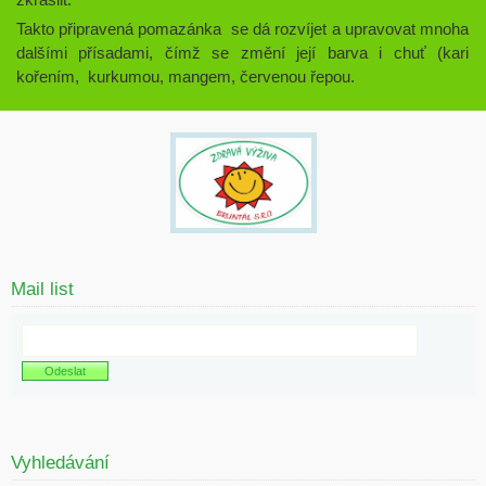
zkrášlit.
Takto připravená pomazánka se dá rozvíjet a upravovat mnoha
dalšími přísadami, čímž se změní její barva i chuť (kari
kořením,
kurkumou, mangem, červenou řepou.
Mail list
Vyhledávání