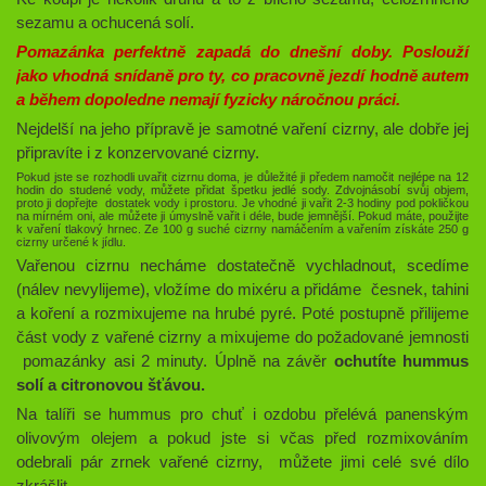
sezamu a ochucená solí.
Pomazánka perfektně zapadá do dnešní doby. Poslouží
jako vhodná snídaně pro ty, co pracovně jezdí hodně autem
a během dopoledne nemají fyzicky náročnou práci.
Nejdelší na jeho přípravě je samotné vaření cizrny, ale dobře jej
připravíte i z konzervované cizrny.
Pokud jste se rozhodli uvařit cizrnu doma, je důležité ji předem namočit nejlépe na 12
hodin do studené vody, můžete přidat špetku jedlé sody. Zdvojnásobí svůj objem,
proto ji dopřejte dostatek vody i prostoru. Je vhodné ji vařit 2-3 hodiny pod pokličkou
na mírném oni, ale můžete ji úmyslně vařit i déle, bude jemnější. Pokud máte, použijte
k vaření tlakový hrnec.
Ze 100 g suché cizrny namáčením a vařením získáte 250 g
cizrny určené k jídlu.
Vařenou cizrnu necháme dostatečně vychladnout, scedíme
(nálev nevylijeme), vložíme do mixéru
a přidáme česnek, tahini
a koření a rozmixujeme na hrubé pyré. Poté postupně přilijeme
část vody z vařené cizrny a mixujeme do požadované jemnosti
pomazánky asi 2 minuty. Úplně na závěr
ochutíte hummus
solí a citronovou šťávou.
Na talíři se hummus pro chuť i ozdobu přelévá panenským
olivovým olejem a pokud jste si včas před rozmixováním
odebrali pár zrnek vařené cizrny, můžete jimi celé své dílo