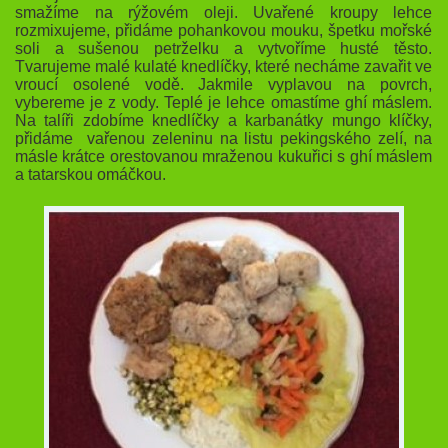
smažíme na rýžovém oleji. Uvařené kroupy lehce
rozmixujeme, přidáme pohankovou mouku, špetku mořské
soli a sušenou petrželku a vytvoříme husté těsto.
Tvarujeme malé kulaté knedlíčky, které necháme zavařit ve
vroucí osolené vodě. Jakmile vyplavou na povrch,
vybereme je z vody. Teplé je lehce omastíme ghí máslem.
Na talíři zdobíme knedlíčky a karbanátky mungo klíčky,
přidáme vařenou zeleninu na listu pekingského zelí, na
másle krátce orestovanou mraženou kukuřici s ghí máslem
a tatarskou omáčkou.