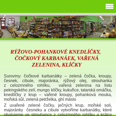
RÝŽOVO-POHANKOVÉ KNEDLÍČKY,
ČOČKOVÝ KARBANÁEK, VAŘENÁ
ZELENINA, KLÍČKY
Suroviny: čočkové karbanátky – zelená čočka, kroupy,
česnek, cibule, majoránka, rýžový olej, strouhanka
z celozrnného rohlíku, vařená zelenina na listu
pekingského zelí, mungo klíčky, kukuřice, tatarská omáčka,
knedlíčky z krup – vařené kroupy, pohanková mouka,
mořská sůl, zelená petrželka, ghí máslo
Z uvařené zelené čočky, ječných krup, mořské soli,
majoránky česneku a cibule vytvoříme karbanátky, které
obalujeme ve strouhance z celozrnného rohlíku a krátce