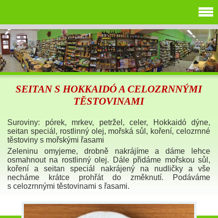
SEITAN S HOKKAIDÓ A CELOZRNNÝMI
TĚSTOVINAMI
Suroviny: pórek, mrkev, petržel, celer, Hokkaidó dýne,
seitan speciál, rostlinný olej, mořská sůl, koření, celozrnné
těstoviny s mořskými řasami
Zeleninu omyjeme, drobně nakrájíme a dáme lehce
osmahnout na rostlinný olej. Dále přidáme mořskou sůl,
koření a seitan speciál nakrájený na nudličky a vše
necháme krátce prohřát do změknutí. Podáváme
s celozrnnými těstovinami s řasami.