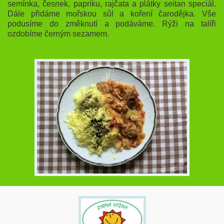
semínka, česnek, papriku, rajčata a plátky seitan speciál.
Dále přidáme mořskou sůl a koření čarodějka. Vše
podusíme do změknutí a podáváme. Rýži na talíři
ozdobíme černým sezamem.