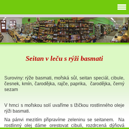
Seitan v leču s rýži basmati
Suroviny: rýže basmati, mořská sůl, seitan speciál, cibule,
česnek, kmín, čarodějka, rajče, paprika, čarodějka, černý
sezam
V hrnci s mořskou solí uvaříme s lžičkou rostlinného oleje
rýži basmati.
Na pánvi mezitím připravíme zeleninu se seitanem. Na
rostlinný olej dáme orestovat cibuli, rozdrcená dýňová