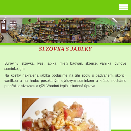
SLZOVKA S JABLKY
Suroviny: slzovka, rýže, jablka, mletý badyán, skořice, vanilka, dýňové
semínko, ghí
Na kostky nakrájená jablka podusíme na ghí spolu s badyánem, skořicí,
vanilkou a na hrubo posekaným dýňovým semínkem a krátce necháme
prohřát se slzovkou a rýži. Vhodná teplá i studená úprava