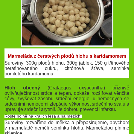
Marmeláda z čerstvých plodů hlohu s kartdamomem
Suroviny: 300g plodů hlohu, 300g jablek, 150 g třtinového
nerafinovaného cukru, citrónová šťáva, semínka
pomletého kardamomu
Hloh obecný
(Crataegus oxyacantha) příznivě
ovlivňuječinnost srdce a tepen, dokáže rozšiřovat věnčité
cévy, zvyšovat zásobu srdeční energie, u nemocných se
srdečními nemocemi zlepšuje výkonnost srdečního svalu a
upravuje srdeční arytmii. Je dobrou prevencí infarktu.
Rostě hojně na krajích lesa a na mezích.
Suroviny rozvaříme do měkka a přepasírujeme, abychom
v marmeládě neměli semínka hlohu. Marmeládou plníme
sklenice.