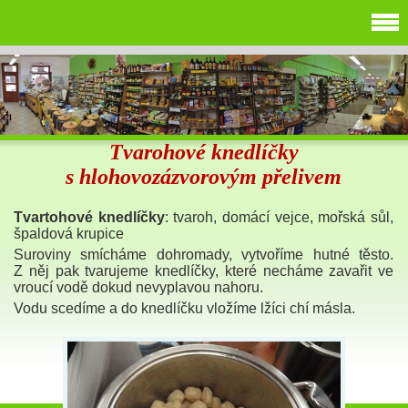
Tvarohové knedlíčky
s hlohovozázvorovým přelivem
Tvartohové knedlíčky
: tvaroh, domácí vejce, mořská sůl,
špaldová krupice
Suroviny smícháme dohromady, vytvoříme hutné těsto.
Z něj pak tvarujeme knedlíčky, které necháme zavařit ve
vroucí vodě dokud nevyplavou nahoru.
Vodu scedíme a do knedlíčku vložíme lžíci chí másla.