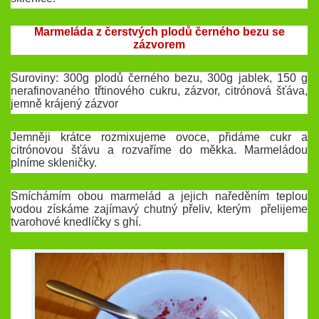
Marmeláda z čerstvých plodů černého bezu se
zázvorem
Suroviny: 300g plodů černého bezu, 300g jablek, 150 g
nerafinovaného třtinového cukru, zázvor, citrónová šťáva,
jemně krájený zázvor
Jemněji krátce rozmixujeme ovoce, přidáme cukr a
citrónovou šťávu a rozvaříme do měkka. Marmeládou
plníme skleničky.
Smíchámím obou marmelád a jejich naředěním teplou
vodou získáme zajímavý chutný přeliv, kterým přelijeme
tvarohové knedlíčky s ghí.