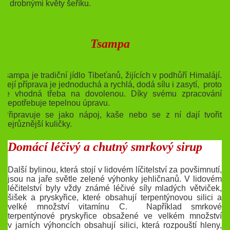
a drobnými květy šeříku.
Tsampa
Tsampa je tradiční jídlo Tibeťanů, žijících v podhůří Himalájí.
Její příprava je jednoduchá a rychlá, dodá sílu i zasytí, proto
je vhodná třeba na dovolenou. Díky svému zpracování
nepotřebuje tepelnou úpravu.
Připravuje se jako nápoj, kaše nebo se z ní dají tvořit
nejrůznější kuličky.
Domácí léčivý a chutný smrkový sirup
Další bylinou, která stojí v lidovém líčitelství za povšimnutí,
jsou na jaře světle zelené výhonky jehličnanů. V lidovém
léčitelství byly vždy známé léčivé síly mladých větviček,
šišek a pryskyřice, které obsahují terpentýnovou silici a
velké množství vitamínu C. Například smrkové
terpentýnové pryskyřice obsažené ve velkém množství
v jarních výhoncích obsahují silici, která rozpouští hleny,