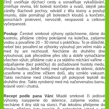
čímž uvolňuje dýchací cesty a usnadňuje vykašlávání,
zmírňuje revma, tiší bolesti končetin a svalů, stejně jako
záněty šlachové pochvy, odvádí z těla toxiny a posilují
imunitu, dále pomáhají při bolestech kloubů a končetin,
poruchách prokrvení, nervozitě, nespavosti a celkové
vyčerpanosti.
Postup
: Čerstvé smrkové výhony opláchneme, dáme do
kastrolu, přidáme citróny pokrájené na kolečka, zalijeme
vodou a povaříme 20 – 30 minut s pokličkou. To je důležité,
neboť bez povaření se výhonky vylouhují jen velmi málo a
med by ani nezhoustl. Necháme do druhého dne
vylouhovat, pak přecedíme přes síto a dobře vymačkáme
všechen výluh, přidáme cukr a za stálého míchání vaříme –
odpařujeme (bez pokličky) do požadované hustoty medu,
zhruba hodinu. Ještě horký med nalijeme do sklenic, dobře
uzavřeme a otočíme víčkem dolů, aby vzniklo vakuum.
Takto necháme med chladnout při pokojové teplotě do
druhého dne. Takto vyrobený med má načervenalou barvu,
krásně voní i chutná.
Recept podle pana Váni
: Mladé smrkové či jedlové
výhonky nasypeme do sklenice, zalijeme vodou a
necháme 4 dny stát na slunci. Pak tekutinu přelijeme do