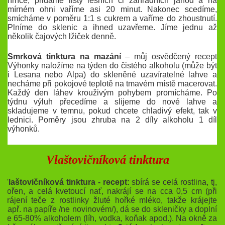
hrnce, přidáme listy lesních či zahradních jahod a na
mírném ohni vaříme asi 20 minut. Nakonec scedíme,
smícháme v poměru 1:1 s cukrem a vaříme do zhoustnutí.
Plníme do sklenic a ihned uzavřeme. Jíme jednu až
několik čajových lžiček denně.
Smrková tinktura na mazání
– můj osvědčený recept
Výhonky naložíme na týden do čistého alkoholu (může být
i Lesana nebo Alpa) do skleněné uzavíratelné lahve a
necháme při pokojové teplotě na tmavém místě macerovat.
Každý den láhev krouživým pohybem promícháme. Po
týdnu výluh přecedíme a slijeme do nové lahve a
skladujeme v temnu, pokud chcete chladivý efekt, tak v
lednici. Poměry jsou zhruba na 2 díly alkoholu 1 díl
výhonků.
Vlaštovičníková tinktura
Vlaštovičníková tinktura - recept:
sbírá se celá
rostlina
, tj,
kořen, a celá kvetoucí nať, nakrájí se na cca 0,5 cm (při
krájení teče z rostlinky žluté hořké
mléko
, takže krájejte
např. na papíře /ne novinovém/), dá se do skleničky a doplní
se 65-80% alkoholem (líh, vodka, koňak apod.). Na
okně
za