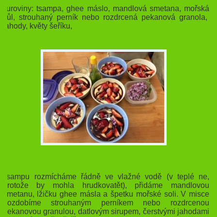
Suroviny: tsampa, ghee máslo, mandlová smetana, mořská
sůl, strouhaný perník nebo rozdrcená pekanová granola,
jahody, květy šeříku,
Tsampu rozmícháme řádně ve vlažné vodě (v teplé ne,
protože by mohla hrudkovatět), přidáme mandlovou
smetanu, lžičku ghee másla a špetku mořské soli. V misce
dozdobíme strouhaným perníkem nebo rozdrcenou
pekanovou granulou, datlovým sirupem, čerstvými jahodami