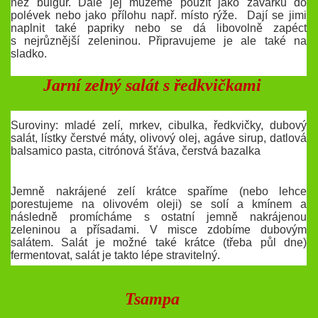
než bulgur. Dále jej můžeme použít jako zavářku do
polévek nebo jako přílohu např. místo rýže. Dají se jimi
naplnit také papriky nebo se dá libovolně zapéct
s nejrůznější zeleninou. Připravujeme je ale také na
sladko.
Jarní zelný salát s ředkvičkami
Suroviny: mladé zelí, mrkev, cibulka, ředkvičky, dubový
salát, lístky čerstvé máty, olivový olej, agáve sirup, datlová
balsamico pasta, citrónová šťáva, čerstvá bazalka
Jemně nakrájené zelí krátce spaříme (nebo lehce
porestujeme na olivovém oleji) se solí a kmínem a
následně promícháme s ostatní jemně nakrájenou
zeleninou a přísadami. V misce zdobíme dubovým
salátem. Salát je možné také krátce (třeba půl dne)
fermentovat, salát je takto lépe stravitelný.
Tsampa