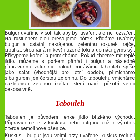
Bulgur uvaříme v soli tak aby byl uvařen, ale ne rozvařen.
Na rostlinném oleji orestujeme pórek. Přidáme uvařený
bulgur a ostatní nakrájenou zeleninu (okurek, rajče,
cibulka, strouhaná mrkev) i uzené tofu a domácí gyros sýr.
Přisypeme koření a promícháme. Pokud chceme mít teplé
jídlo, můžeme s pórkem přihřát i bulgur a následně
připravenou zeleninu, pokud podáváme tabouleh spíše
jako salát (vhodnější pro letní obdob), přimícháme
s bulgurem jen čerstou zeleninu. Do taboulehu vmícháme
naklíčenou zelenou čočku, která navíc působí velmi
dekorativně.
Tabouleh
Tabouleh je původem lehké jídlo blízkého východu.
Připravujeme jej z kuskusu nebo bulguru, což je výrobek
z tvrdé semolinové pšenice.
Kuskus i bulgur jsou velmi brzy uvařené, kuskus rychleji