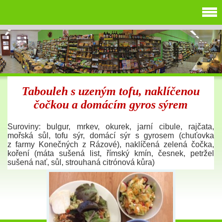
Tabouleh s uzeným tofu, naklíčenou
čočkou a domácím gyros sýrem
Suroviny: bulgur, mrkev, okurek, jarní cibule, rajčata,
mořská sůl, tofu sýr, domácí sýr s gyrosem (chuťovka
z farmy Konečných z Rázové), naklíčená zelená čočka,
koření (máta sušená list, římský kmín, česnek, petržel
sušená nať, sůl, strouhaná citrónová kůra)