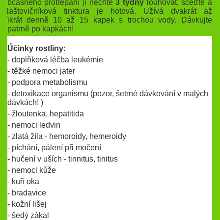
občasného protřepání ji nechte
3 týdny
louhovat, sceďte a
vlaštovičníková tinktura je hotová. Užívá dvakrát až
třikrát
denně
10 až 15 kapek s trochou
vody
. Dávkujte
opatrně po kapkách!
Účinky rostliny
:
- doplňková léčba leukémie
- těžké nemoci jater
- podpora metabolismu
- detoxikace organismu (pozor, šetrné dávkování v malých
dávkách! )
- žloutenka, hepatitida
- nemoci ledvin
- zlatá žíla - hemoroidy, hemeroidy
- píchání, pálení při močení
- hučení v uších - tinnitus, tinitus
- nemoci kůže
- kuří oka
- bradavice
- kožní lišej
- šedý zákal