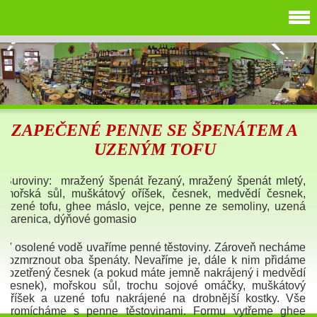
ZAPEČENÉ PENNE SE ŠPENÁTEM A
UZENÝM TOFU
Suroviny: mražený špenát řezaný, mražený špenát mletý,
mořská sůl, muškátový oříšek, česnek, medvědí česnek,
uzené tofu, ghee máslo, vejce, penne ze semoliny, uzená
parenica, dýňové gomasio
V osolené vodě uvaříme penné těstoviny. Zároveň necháme
rozmrznout oba špenáty. Nevaříme je, dále k nim přidáme
rozetřený česnek (a pokud máte jemně nakrájený i medvědí
česnek), mořskou sůl, trochu sojové omáčky, muškátový
oříšek a uzené tofu nakrájené na drobnější kostky. Vše
promícháme s penne těstovinami. Formu vytřeme ghee