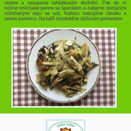
máslem a vysypeme lahůdkovým droždím. Pak do ní
vložíme smíchané penne se špenátem a zalijeme domácími
rozšlehanými vejci se solí. Nahoru nakrájíme cibulku a
uzenou parenicu. Na talíři dozdobíme dýňovým gomasiem.