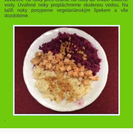
vody. Uvařené noky propláchneme studenou vodou. Na
talíři noky posypeme vegetariánským špekem a vše
dozdobíme.
.