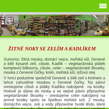
ŽITNÉ NOKY SE ZELÍM A KADLÍKEM
Suroviny: žitná mouka, domácí vejce, mořská sůl, červené
a bílé kysané zelí, cibule, Kadlík – vegetariánská plátek
komplexní bílkoviny, cibule, celer – vegetariánské škvarky,
mouka z červené čočky, kmín, mořská sůl, rýžový olej
V hrnci podusíme společně červené a bílé zelí s kmínem a
lehce zahustíme moukou s červené čočky. Na pánvi
orestujeme cibuli a plátky Kadlíka nakrájené na kostky.
Hotově je dáme do misky a ve stejné pávni připravíme
vegetariánské škvarky – orestujeme celer nakrájený na
jemné kostky spolu se špetkou mořské soli. Z mouky,
domácího vejce, soli a vody připravíme husté těsto, které
zaváříme na noky přes cedník na noky do vroucí osolené