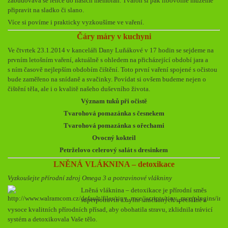
zabudovává se lehce do našich membrán. Tvaroh si pak libovolně můžeme
připravit na sladko či slano.
Více si povíme i prakticky vyzkoušíme ve vaření.
Čáry máry v kuchyni
Ve čtvrtek 23.1.2014 v kanceláři Dany Luňákové v 17 hodin se sejdeme na
prvním letošním vaření, aktuálně s ohledem na přicházející období jara a
s ním časově nejlepším obdobím čištění. Toto první vaření spojené s očistou
bude zaměřeno na snídaně a svačinky. Povídat si ovšem budeme nejen o
čištění těla, ale i o kvalitě našeho duševního života.
Význam tuků při očistě
Tvarohová pomazánka s česnekem
Tvarohová pomazánka s ořechami
Ovocný kokteil
Petrželovo celerový salát s dresinkem
LNĚNÁ VLÁKNINA – detoxikace
Vyzkoušejte přírodní zdroj Omega 3 a potravinové vlákniny
Lněná vláknina – detoxikace je přírodní směs
superpotravin a bylin smíchaných speciálně z
vysoce kvalitních přírodních přísad, aby obohatila stravu, zklidnila trávicí
systém a detoxikovala Vaše tělo.