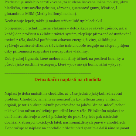
Představuje směs bio certifikované, za studena lisované lněné mouky, jilmu
hladkého, citrusového pektinu, zázvoru, guaranové gumy, lékořice, L-
glutaminu a MSM (Methylsulfonylmethan).
Neobsahuje lepek, takže ji mohou užívat lidé trpící celiakií.
S příjemnou příchutí, Lněná vláknina – detoxikace je skvělý způsob, jak si
každý den pročistit a zklidnit trávicí systém, zlepšuje přirozené odstraňování
toxinů z těla, dodává potřebnou zdravou energii, živiny, zklidňuje a
vyživuje zanícené sliznice trávicího traktu, dobře reaguje na zácpu i průjem
díky přítomnosti rozpustné i nerozpustné vlákniny.
Dobrý zdroj lignanů, které mohou mít silný účinek na posílení imunity a
působí jako rostlinné estrogeny, které vyrovnávají hormonální výkyvy.
_________________________________________
Detoxikační náplasti na chodidla
Náplast je třeba umístit na chodidlo, ať už se jedná o jakýkoli zdravotní
problém. Chodidlo, na němž se soustřeďují tzv. reflexní zóny vnitřních
orgánů, je totiž v akupunktuře považováno za jakési "druhé srdce", neboť
také velkou měrou ovlivňuje proudění krve v těle. Přiložením náplasti se
dané místo aktivuje a otvírá průduchy do pokožky, kde pak následně
dochází k absorpci toxických látek nashromážděných právě v chodidlech.
Doporučuje se náplast na chodidlo přiložit před spaním a další ráno sejmout.
________________________________________