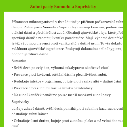
Zubní pasty Sumudu a Suprivicky
Přítomnost mikroorganismů v ústní dutině je příčinou poškozování zubníh
chrupu. Zubní pasta Sumudu a Suprivicky zmírňují krvácení, podrážděnost
otékání dásní a přecitlivělost zubů. Obsahují ajurvédské oleje, které přede
zpevňují dásně a zabraňují vzniku paradentóze. Mají výborné desinfekční
je též výbornou prevencí proti vzniku aftů v dutině ústní. To vše dokážou
zvládnout ajurvédské ingredience. Poskytují dokonalou orální hygienu, kt
podporuje zdravé dásně.
Sumudu:
• Svěží dech po celý den, výborná eukalyptovo-skořicová chuť.
• Prevence proti krvácení, otékání dásní a přecitlivělosti zubů.
• Redukuje infekce v organismu, bojuje proti vzniku aftů v dutině ústní.
• Prevence proti zubnímu kazu a vzniku paradentózy.
• Na zubní kartáček nanášíme pouze menší množství zubní pasty.
Suprivicky
udržuje zdravé dásně, svěží dech, pomáhá proti zubnímu kazu, zabarvení z
odstraňuje zubní kámen.
• Ochraňuje ústní dutinu, bojuje proti zubnímu plaku a má velmi dobrou
chuť.