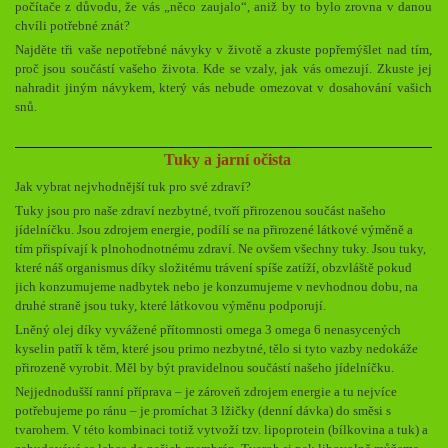
počítače z důvodu, že vás „něco zaujalo“, aniž by to bylo zrovna v danou
chvíli potřebné znát?
Najděte tři vaše nepotřebné návyky v životě a zkuste popřemýšlet nad tím,
proč jsou součástí vašeho života. Kde se vzaly, jak vás omezují. Zkuste jej
nahradit jiným návykem, který vás nebude omezovat v dosahování vašich
snů.
Tuky a jarní očista
Jak vybrat nejvhodnější tuk pro své zdraví?
Tuky jsou pro naše zdraví nezbytné, tvoří přirozenou součást našeho
jídelníčku. Jsou zdrojem energie, podílí se na přirozené látkové výměně a
tím přispívají k plnohodnotnému zdraví. Ne ovšem všechny tuky. Jsou tuky,
které náš organismus díky složitému trávení spíše zatíží, obzvláště pokud
jich konzumujeme nadbytek nebo je konzumujeme v nevhodnou dobu, na
druhé straně jsou tuky, které látkovou výměnu podporují.
Lněný olej díky vyvážené přítomnosti omega 3 omega 6 nenasycených
kyselin patří k těm, které jsou primo nezbytné, tělo si tyto vazby nedokáže
přirozeně vyrobit. Měl by být pravidelnou součástí našeho jídelníčku.
Nejjednodušší ranní příprava – je zároveň zdrojem energie a tu nejvíce
potřebujeme po ránu – je promíchat 3 lžičky (denní dávka) do směsi s
tvarohem. V této kombinaci totiž vytvoží tzv. lipoprotein (bílkovina a tuk) a