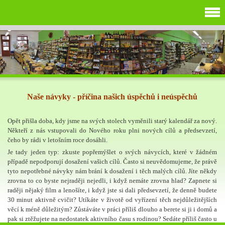
Naše návyky - příčina našich úspěchů i neúspěchů
Opět přišla doba, kdy jsme na svých stolech vyměnili starý kalendář za nový.
Někteří z nás vstupovali do Nového roku plni nových cílů a předsevzetí,
čeho by rádi v letošním roce dosáhli.
Je tady jeden typ: zkuste popřemýšlet o svých návycích, které v žádném
případě nepodporují dosažení vašich cílů. Často si neuvědomujeme, že právě
tyto nepotřebné návyky nám brání k dosažení i těch malých cílů. Jíte někdy
zrovna to co byste nejraději nejedli, i když nemáte zrovna hlad? Zapnete si
raději nějaký film a lenošíte, i když jste si dali předsevzetí, že denně budete
30 minut aktivně cvičit? Utíkáte v životě od vyřízení těch nejdůležitějších
věcí k méně důležitým? Zůstáváte v práci příliš dlouho a berete si ji i domů a
pak si ztěžujete na nedostatek aktivního času s rodinou? Sedáte příliš často u