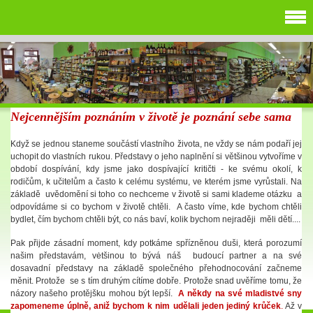
Nejcennějším poznáním v životě je poznání sebe sama
Když se jednou staneme součástí vlastního života, ne vždy se nám podaří jej
uchopit do vlastních rukou. Představy o jeho naplnění si většinou vytvoříme v
období dospívání, kdy jsme jako dospívající kritičti - ke svému okolí, k
rodičům, k učitelům a často k celému systému, ve kterém jsme vyrůstali. Na
základě uvědomění si toho co nechceme v životě si sami klademe otázku a
odpovídáme si co bychom v životě chtěli. A často víme, kde bychom chtěli
bydlet, čím bychom chtěli být, co nás baví, kolik bychom nejraději měli dětí....
Pak přijde zásadní moment, kdy potkáme spřízněnou duši, která porozumí
našim představám, vėtšinou to bývá náš budoucí partner a na své
dosavadní představy na základě společného přehodnocování začneme
měnit. Protože se s tím druhým cítíme dobře. Protože snad uvěříme tomu, že
názory našeho protějšku mohou být lepší.
A někdy na své mladistvé sny
zapomeneme úplně, aniž bychom k nim udělali jeden jediný krůček
.
Až v