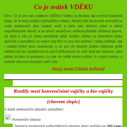
Co je svátek VDĚKU
Den 7.3. je pro nás svátkem VDĚKU! Vděku za Božský dar prolnutí bytostné
lásky. Je to tedy svátek nejhlubšího vztahu, kterým jste duchovně prorostlí se
svým partnerem skrz naskrz, aniž si toho jste vědomi nebo o němž
nepotřebujete mluvit, a na jehož skutečnou velikost přijdete většinou teprve,
až když o něj už nikdy nemůžete přijít. Svátek Vděku za bytostnou lásku
spočívá v zamyšlení se nejen nad tím, co pro nás partner z lásky obětuje, ale
i ostatní bližní svou laskavostí, a co pro ně vlastně jiného můžeme ještě
udělat než jen poděkovat za jejich přítomnost ve vaší duši tak hluboce, jako
kdyby to bylo to poslední, co jste na světě mohli udělat. A v jejich jménu a
radosti oživovat zbývající svět i čas.
Nový aneb Dědek kořenář
Rozdíly mezi konvenčními vajíčky a bio vajíčky
(chovem slepic)
V době velikonoční aktuální zamyšlení
Konvenční slepice
· Nosnice moderních vyšlechtěných plemen dnes snášejí asi
300 vajec