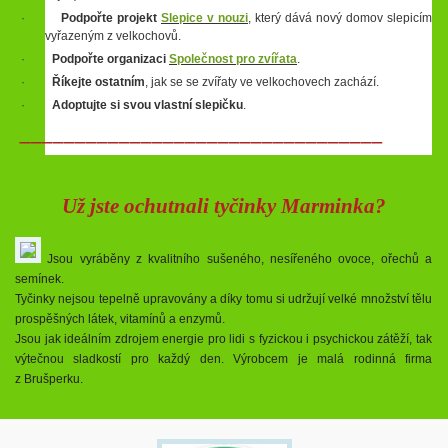
·
Podpořte projekt
Slepice v nouzi
, který dává nový domov slepicím
vyřazeným z velkochovů.
·
Podpořte organizaci
Společnost pro zvířata
.
·
Říkejte ostatním
, jak se se zvířaty ve velkochovech zachází.
·
Adoptujte si svou vlastní slepičku
.
_________________________________
Už jste ochutnali tyčinky Marminka?
Jsou vyráběny z kvalitního sušeného, nesířeného ovoce, ořechů a
semínek.
Tyčinky nejsou tepelně upravovány a díky tomu si udržují velké množství tělu
prospěšných látek, vitamínů a enzymů.
Jsou jak ideálním zdrojem energie pro lidi s fyzickou i psychickou zátěží, tak
výtečnou sladkostí pro každý den. Výrobcem je malá rodinná firma
z Brušperku.