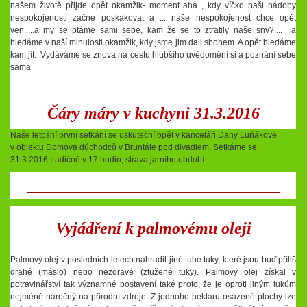
našem životě přijde opět okamžik- moment aha , kdy víčko naši nádoby
nespokojenosti začne poskakovat a ... naše nespokojenost chce opět
ven.....a my se ptáme sami sebe, kam že se to ztratily naše sny?.... a
hledáme v naší minulosti okamžik, kdy jsme jim dali sbohem. A opět hledáme
kam jít. Vydáváme se znova na cestu hlubšího uvědomění si a poznání sebe
sama
Čáry máry v kuchyni 31.3.2016
Naše letošní první setkání se uskuteční opět v kanceláři Dany Luňákové
v objektu Domova důchodců v Bruntále pod divadlem. Setkáme se
31.3.2016 tradičně v 17 hodin, strava jarního období.
_____________________________________
Vyjádření k palmovému oleji
Palmový olej v posledních letech nahradil jiné tuhé tuky, které jsou buď příliš
drahé (máslo) nebo nezdravé (ztužené tuky). Palmový olej získal v
potravinářství tak významné postavení také proto, že je oproti jiným tukům
nejméně náročný na přírodní zdroje. Z jednoho hektaru osázené plochy lze