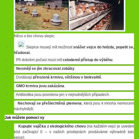
Něco o bio chovu slepic:
·
Slepice musejí mít možnost
snášet vejce do hnízda, popelit se,
hřadovat
.
· Při dobrém počasí musí mít
celodenní přístup do výběhu
.
·
Nesmějí se jím zkracovat zobáky
.
· Dostávají
přirozená krmiva, většinou v biokvalitě
.
·
GMO krmiva jsou zakázána
.
· Antibiotika jsou povolena jen v nejnutnějších případech.
·
Nechovají se přešlechtěná plemena
, která jsou k mnoha nemocem
náchylnější.
Jak můžete pomoci vy
·
Kupujte
vajíčka z ekologického chovu
(na každém vejci je uveden
kód začínající 0 – v našich prodejnách prodáváme výhradně tato
vejce).