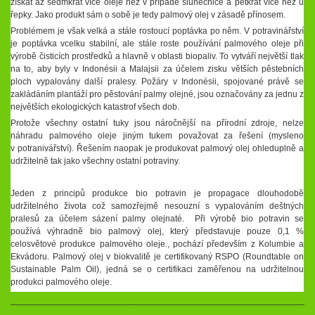
získat až sedmkrát více oleje než v případě slunečnice a pětkrát více než u
řepky. Jako produkt sám o sobě je tedy palmový olej v zásadě přínosem.
Problémem je však velká a stále rostoucí poptávka po něm. V potravinářství
je poptávka vcelku stabilní, ale stále roste používání palmového oleje při
výrobě čisticích prostředků a hlavně v oblasti biopaliv. To vytváří největší tlak
na to, aby byly v Indonésii a Malajsii za účelem zisku větších pěstebních
ploch vypalovány další pralesy. Požáry v Indonésii, spojované právě se
zakládáním plantáží pro pěstování palmy olejné, jsou označovány za jednu z
největších ekologických katastrof všech dob.
Protože všechny ostatní tuky jsou náročnější na přírodní zdroje, nelze
náhradu palmového oleje jiným tukem považovat za řešení (mysleno
v potranivářství). Řešením naopak je produkovat palmový olej ohleduplně a
udržitelně tak jako všechny ostatní potraviny.
Jeden z principů produkce bio potravin je propagace dlouhodobě
udržitelného života což samozřejmě nesouzní s vypalováním deštných
pralesů za účelem sázení palmy olejnaté. Při výrobě bio potravin se
používá výhradně bio palmový olej, který představuje pouze 0,1 %
celosvětové produkce palmového oleje., pochází především z Kolumbie a
Ekvádoru. Palmový olej v biokvalitě je certifikovaný RSPO (Roundtable on
Sustainable Palm Oil), jedná se o certifikaci zaměřenou na udržitelnou
produkci palmového oleje.
______________________________________________________