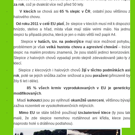
za rok
, což je dvakrát více než před 50 lety.
·
V klecích
se chová asi
65 % slepic v ČR
, ostatní jsou většinou z
halového chovu.
·
Od roku 2011 v celé EU platí
, že slepice v klecích musí mít k dispozici
hnízdo, stelivo a hřad, místa však mají stále velmi málo. Na jednu
slepici tu připadá plocha, která je jen o málo větší než papír A4.
· Slepice
v halách, tzv. na podestýlce
mají sice možnost pohybu,
problémem je však
velká hustota chovu a agresivní chování
– tisíce
slepic na malém prostoru znamená, že jsou slabší jedinci terorizováni.
Slepice z halových chovů vypadají proto stejně zdevastovaně jako ty z
klecí.
· Slepice z klecových i halových chovů
žijí v těchto podmínkách asi
rok
, poté se jejich snůška začne snižovat a jsou
poraženi
(přirozeně by
žily 6 let i déle).
·
85 % všech krmiv vyprodukovaných v EU je geneticky
modifikovaných
.
· Mladí
kohoutci
jsou po vylíhnutí
okamžitě
usmrceni
, většinou bývají
zaživa rozemleti ve vysokofrekvenčních mlýncích.
·
Mimo EU
se stále běžně používají
tzv.bateriové klece
(ty jsou tak
malé, že zde slepice nemohou roztáhnout ani křídla, klece jsou
naprosto holé s drátěnou podlahou).