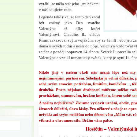
vytáhl, se měla stát jeho „miláčkem“
v následujícím roce.
Legenda také říká, že tento den začal
být známý jako Den svatého
Valentýna až díky knězi
Valentýnovi. Claudius II., vládce
Říma, zakazoval svým vojákům, aby se ženili nebo jen zasn
doma u svých rodin a nešli do boje. Valentýn vzdoroval vl
zatčen a později popraven 14. února. Svátek Luprecalia sp
Valentýna a vznikl romantický svátek, který je nyní 14. úno
Nikdo jiný v našem okolí nás nezná lépe než my
nejintimnějším partnerem. Sebeláska je velmi důležitá
sobě, svým emocím, potřebám, limitům, koníčkům…, tě
druhého. Proto nějakou drobností můžeme udělat ra
procházkou, saunouvám, hezkou knížkou, časem sobě sa
A našim nejbližším? Zkusme vyslovit uznání, obdiv, proč
životech důležití, slova lásky. Pro některé z nás je to opr
neřekla ani svým rodičům nebo dětem větu „Mám vás rád
vibraci a ohromnou sílu. Držím vám palce.
Hostětín – Valentýnská i