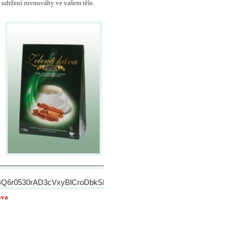
 udržení rovnováhy ve vašem těle.
________________________________________________________
ova