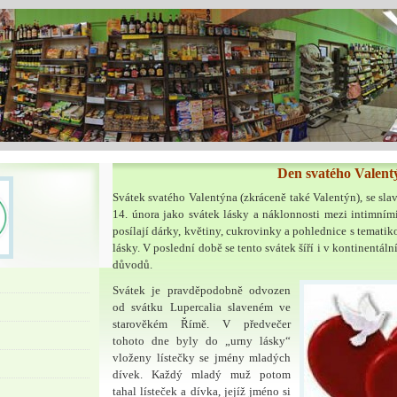
Den svatého Valent
Svátek svatého Valentýna (zkráceně také Valentýn), se sl
14. února jako svátek lásky a náklonnosti mezi intimními 
posílají dárky, květiny, cukrovinky a pohlednice s temati
lásky. V poslední době se tento svátek šíří i v kontinentál
důvodů.
Svátek je pravděpodobně odvozen
od svátku Lupercalia slaveném ve
starověkém Římě. V předvečer
tohoto dne byly do „urny lásky“
vloženy lístečky se jmény mladých
dívek. Každý mladý muž potom
tahal lísteček a dívka, jejíž jméno si