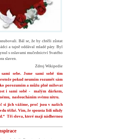
ubovali. Bál se, že by chtěli zůstat
ádci a tajně oddával mladé páry. Byl
lynul s oslavami mučednictví Svatého
ra slaven.
Zdroj Wikipedie
 sami sebe. Jsme sami sobě tím
, protože pokud neumím rozumět sám
žko porozumím a můžu plně milovat
dost i sami sobě - malým dárkem,
mému, nasloucháním svému nitru.
 si jich vážíme, proč jsou v našich
avdu těžké. Vím, že spousta lidí nikdy
.“ Tři slova, které mají nádhernou
nspirace