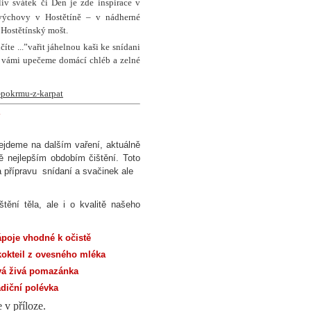
iv svátek či Den je zde inspirace v
výchovy v Hostětíně – v nádherné
 Hostětínský mošt.
íte ...”
vařit jáhelnou kaši ke snídani
s vámi upečeme domácí chléb a zelné
h-pokrmu-z-karpat
i
ejdeme na dalším vaření, aktuálně
ě nejlepším obdobím čištění. Toto
a přípravu snídaní a svačinek ale
tění těla, ale i o kvalitě našeho
ápoje vhodné k očistě
kokteil z ovesného mléka
á živá pomazánka
adiční polévka
 v příloze.