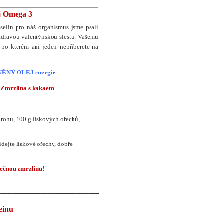
oj Omega 3
elin pro náš organismus jsme psali
 zdravou valentýnskou siestu.
Vašemu
po kterém ani jeden nepřiberete na
LNĚNÝ OLEJ energie
! Zmrzlina s kakaem
varohu, 100 g lískových ořechů,
idejte lískové ořechy, dobře
ječnou zmrzlinu!
______________________________________
einu