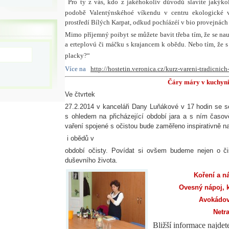
Pro ty z vás, kdo z jakéhokoliv důvodů slavíte jakýkol
podobě Valentýnskéhoé víkendu v centru ekologické 
prostředí Bílých Karpat, odkud pochíázéí v bio provejnách
Mimo příjemný poibyt se můžete bavit třeba tím, že se nauč
a erteplovú či máčku s krajancem k obědu. Nebo tím, že 
placky?“
Více na
http://hostetin.veronica.cz/kurz-vareni-tradicnic
Čáry máry v kuchyn
Ve čtvrtek
27.2.2014 v kanceláři Dany Luňákové v 17 hodin se s
s ohledem na přicházející období jara a s ním časov
vaření spojené s očistou bude zaměřeno inspirativně n
i obědů v
období očisty. Povídat si ovšem budeme nejen o čiš
duševního života.
Koření a n
Ovesný nápoj, 
Avokádov
Netr
Bližší informace najdete