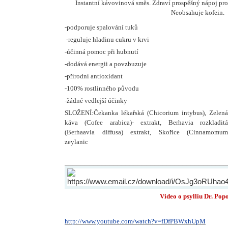
Instantní kávovinová směs. Zdraví prospěšný nápoj pro
Neobsahuje kofein.
-podporuje spalování tuků
-reguluje hladinu cukru v krvi
-účinná pomoc při hubnutí
-dodává energii a povzbuzuje
-přírodní antioxidant
-100% rostlinného původu
-žádné vedlejší účinky
SLOŽENÍ:Čekanka lékařská (Chicorium intybus), Zelená
káva (Cofee arabica)- extrakt, Berhavia rozkladitá
(Berhaavia diffusa) extrakt, Skořice (Cinnamomum
zeylanic
________________________________________
Video o psylliu Dr. Pop
http://www.youtube.com/watch?v=fDfPBWxhUpM