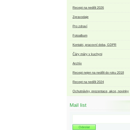
Recept na neděli 2026
Zpravodaje
Pro zdraví
Fotoalbum
Kontakt, pracovní doba, GDPR
Čáry máry v kuchyni
Archív
Recept nejen na neděli do roku 2018
Recept na neděli 2024
Ochutnávky, prezentace, akce, novinky
Mail list