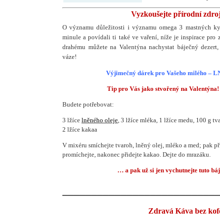
Vyzkoušejte přírodní zdr
O významu důležitosti i významu omega 3 mastných kys
minule a povídali ti také ve vaření, níže je inspirace pro
drahému můžete na Valentýna nachystat báječný dezert, 
váze!
Výjimečný dárek pro Vašeho milého – 
Tip pro Vás jako stvořený na Valentýna
Budete potřebovat:
3 lžíce
lněného oleje
, 3 lžíce mléka, 1 lžíce medu, 100 g t
2 lžíce kakaa
V mixéru smíchejte tvaroh, lněný olej, mléko a med; pak př
promíchejte, nakonec přidejte kakao. Dejte do mrazáku.
… a pak už si jen vychutnejte tuto bá
__________________________
Zdravá Káva bez kof