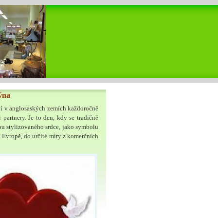
ýna
aví v anglosaských zemích každoročně
partnery. Je to den, kdy se tradičně
kou stylizovaného srdce, jako symbolu
ní Evropě, do určité míry z komerčních