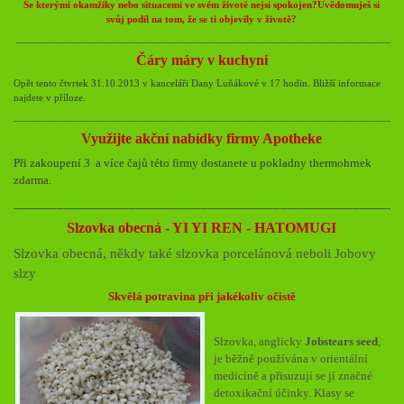
Se kterými okamžiky nebo situacemi ve svém životě nejsi spokojen?
Uvědomuješ si
svůj podíl na tom, že se ti objevily v životě?
_______________________________________________________________________
Čáry máry v kuchyni
Opět tento čtvrtek 31.10.2013 v kanceláři Dany Luňákové v 17 hodin.
Bližší informace
najdete v příloze.
________________________________________________________________________
Využijte akční nabídky firmy Apotheke
Při zakoupení 3 a více čajů této firmy dostanete u pokladny thermohrnek
zdarma.
______________________________________________________
Slzovka obecná - YI YI REN - HATOMUGI
Slzovka obecná, někdy také slzovka porcelánová neboli Jobovy
slzy
Skvělá potravina při jakékoliv očistě
Slzovka, anglicky
Jobstears seed
,
je běžně používána v orientální
medicíně a přisuzují se jí značné
detoxikační účinky. Klasy se