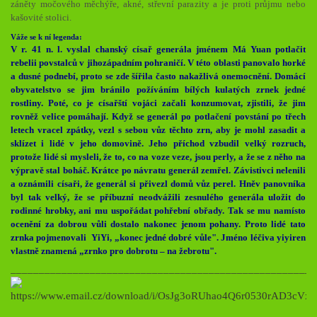
záněty močového měchýře, akné, střevní parazity a je proti průjmu nebo
kašovité stolici.
Váže se k ní legenda:
V r. 41 n. l. vyslal chanský císař generála jménem Má Yuan potlačit
rebelii povstalců v jihozápadním pohraničí. V této oblasti panovalo horké
a dusné podnebí, proto se zde šířila často nakažlivá onemocnění. Domácí
obyvatelstvo se jim bránilo požíváním bílých kulatých zrnek jedné
rostliny. Poté, co je císařští vojáci začali konzumovat, zjistili, že jim
rovněž velice pomáhají. Když se generál po potlačení povstání po třech
letech vracel zpátky, vezl s sebou vůz těchto zrn, aby je mohl zasadit a
sklízet i lidé v jeho domovině. Jeho příchod vzbudil velký rozruch,
protože lidé si mysleli, že to, co na voze veze, jsou perly, a že se z něho na
výpravě stal boháč. Krátce po návratu generál zemřel. Závistivci nelenili
a oznámili císaři, že generál si přivezl domů vůz perel. Hněv panovníka
byl tak velký, že se příbuzní neodvážili zesnulého generála uložit do
rodinné hrobky, ani mu uspořádat pohřební obřady. Tak se mu namísto
ocenění za dobrou vůli dostalo nakonec jenom pohany. Proto lidé tato
zrnka pojmenovali YiYi, „konec jedné dobré vůle". Jméno léčiva yiyiren
vlastně znamená „zrnko pro dobrotu – na žebrotu".
________________
______________________________________