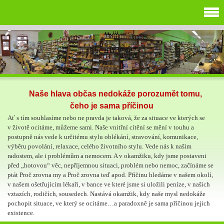
Naše hlava občas nedokáže porozumět tomu,
čeho je sama příčinou
Ať s tím souhlasíme nebo ne pravda je taková, že za situace ve kterých se
v životě ocitáme, můžeme sami. Naše vnitřní cítění se mění v touhu a
postupně nás vede k určitému stylu oblékání, stravování, komunikace,
výběru povolání, relaxace, celého životního stylu. Vede nás k našim
radostem, ale i problémům a nemocem. A v okamžiku, kdy jsme postaveni
před „hotovou“ věc, nepříjemnou situaci, problém nebo nemoc, začínáme se
ptát Proč zrovna my a Proč zrovna teď apod. Příčinu hledáme v našem okolí,
v našem ošetřujícím lékaři, v bance ve které jsme si uložili peníze, v našich
vztazích, rodičích, sousedech. Nastává okamžik, kdy naše mysl nedokáže
pochopit situace, ve který se ocitáme…a paradoxně je sama příčinou jejich
existence.