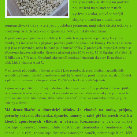
zralými zrnky se sbírají na podzim,
po usušení na slunci se z nich
vytřesou zrnka, zbaví se vnější
slupky a usuší na slunci. Tato
semena divoké trávy, která jsou podobná ječmenu, mají silné čisticí účinky a
používají se k detoxikaci organismu. Nebyla nikdy šlechtěna.
Je pěstována jako pícnina a v některých oblastech se její semena používají k výrobě
mouky, v Číně se užívá k přípravě polévek podobně jako u nás kroupy. Pražená s cukrem
se jí jako cukrovinka, nebo loupaná jako burské oříšky. Z pražených loupaných semen se
připravuje kávová náhražka. Semena obsahují přes 10 % vody, 52 % škrobu, přibližně 18
% bílkovin a 7 % tuku. Obsahují také menší množství vitamínů skupiny B; neobsahují
však žádný vitamin A ani C.
V oblastech původního výskytu se užívá jako prostředek proti vředům, apendicitidě,
artritidě, průjmům, zánětům močového měchýře, otokům, proti horečce, zápalu průdušek
a plic a proti střevním cizopasníkům. Pročišťuje horkost, vytlačuje hnis.
Zajímavé je použití proti různým druhům zhoubných nádorů; v poslední době se zjistilo,
že v semenech obsažený coixenolid má skutečně kancerostatické účinky. Je používán též
proti avitaminóze. Má mdlou, slabě nasládlou chuť, prospívá žloučníku, tonizuje plíce,
ledviny a slezinu.
Má detoxifikační a diuretický účinky. Je vhodná na otoky, průjmy,
poruchy trávení, žloutenka, dysurie, tumory a také při bolestech svalů a
kloubů způsobených vlhkostí a větrem.
Konzumace s vařenou mrkví
posiluje obranyschopnost. Dále odstraňuje znaménka a bradavice /50g
denně +/- s rýží, zpomaluje růst rakovinových buněk, odstraňuje hlen, léčí