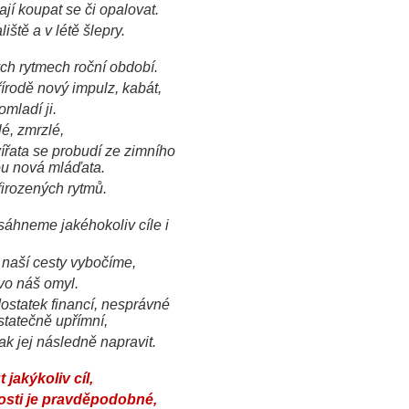
ají koupat se či opalovat.
ště a v létě šlepry.
ých rytmech roční období.
írodě nový impulz, kabát,
omladí ji.
é, zmrzlé,
vířata se probudí ze zimního
ou nová mláďata.
řirozených rytmů.
osáhneme jakéhokoliv cíle i
 naší cesty vybočíme,
vo náš omyl.
dostatek financí, nesprávné
statečně upřímní,
jak jej následně napravit.
jakýkoliv cíl,
nosti je pravděpodobné,