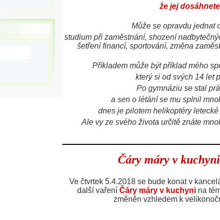
že jej dosáhnete
Může se opravdu jednat o
studium při zaměstnání, shození nadbytečných
šetření financí, sportování, změna zaměst
Příkladem může být příklad mého sp
který si od svých 14 let př
Po gymnáziu se stal pr
a sen o létání se mu splnil mn
dnes je pilotem helikoptéry leteck
Ale vy ze svého života určitě znáte mn
Čáry máry v kuchyni
Ve čtvrtek 5.4.2018 se bude konat v kanc
další vaření
Čáry máry v kuchyni
na té
změněn vzhledem k velikono
___________________________________