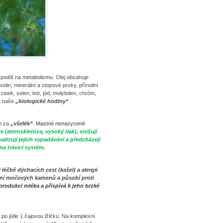
podílí na metabolismu. Olej obsahuje
lin, minerální a stopové prvky, přírodní
 zinek, selen, bór, jód, molybden, chróm,
na naše
„biologické hodiny“
.
n za
„všelék“
. Mastné nenasycené
v (ateroskleróza, vysoký tlak), snižují
alizují jejich vypadávání a předcházejí
na trávicí systém
.
 léčbě dýchacích cest (kašel) a alergii
ní močových kamenů a působí proti
rodukci mléka a přispívá k jeho brzké
po jídle 1 čajovou lžičku. Na komplexní