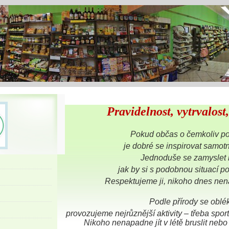
Pravidelnost, vytrvalost
Pokud občas o čemkoliv po
je dobré se inspirovat samot
Jednoduše se zamyslet 
jak by si s podobnou situací po
Respektujeme ji, nikoho dnes nenap
Podle přírody se obl
provozujeme nejrůznější aktivity – třeba spo
Nikoho nenapadne jít v létě bruslit nebo 