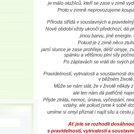
je málo otužilců, kteří se zase v zimě vyd
Proto v zimně neprovozujeme koupali
Příroda střídá v soustavných a pravideln
Nové období vždy ukončí předchozí, dá př
jinou barvu, jiné energie, 
Pokud je z zimě něco ztuhl
jarní slunce je zase prohřeje, déšť omyje, z
spánku a většinou plní síly počn
Po záplavách se vrátí do svých p
Pravidelností, vytrvalosti a soustavnosti d
v běžném životě.
Může se nám stát, že v životě někdy z
ale ten nám dá patřičně naje
Přijde ztráta, nemoc, únava, vyčerpání, ne
vztahy, ale pokud jsme k sobě do
umíme si omyl přiznat i najít sílu a cestu 
Ať jste se rozhodli dosáhnout 
s pravidelností, vytrvalostí a soustav