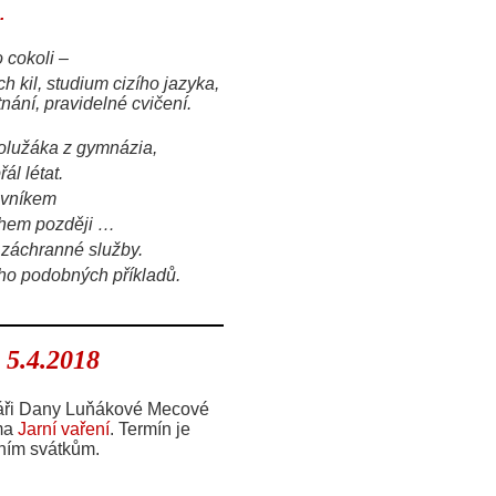
.
 cokoli –
 kil, studium cizího jazyka,
nání, pravidelné cvičení.
olužáka z gymnázia,
ál létat.
ávníkem
ohem později …
é záchranné služby.
oho podobných příkladů.
 5.4.2018
eláři Dany Luňákové Mecové
ma
Jarní vaření
. Termín je
čním svátkům.
_________