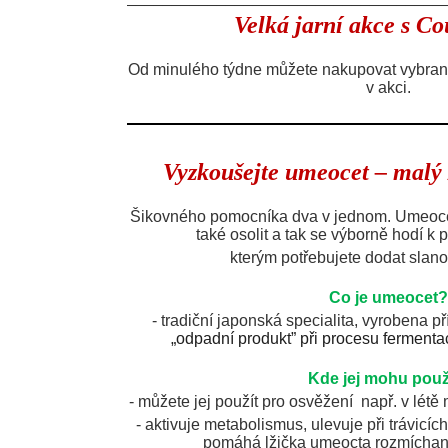
Velká jarní akce s Co
Od minulého týdne můžete nakupovat vybrané
v akci.
Vyzkoušejte umeocet – malý 
Šikovného pomocníka dva v jednom. Umeocet
také osolit a tak se výborně hodí k p
kterým potřebujete dodat slano
Co je umeocet?
- tradiční japonská specialita, vyrobena př
„odpadní produkt” při procesu ferment
Kde jej mohu použ
- můžete jej použít pro osvěžení např. v lét
- aktivuje metabolismus, ulevuje při trávicích
pomáhá lžička umeocta rozmíchaná