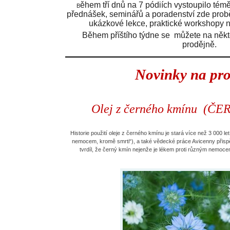
ěhem tří dnů na 7 pódiích vystoupilo tém
B
přednášek, seminář
ů a poradenství zde prob
ukázkové lekce, praktické workshopy n
Během příštího týdne se můžete na někte
prodějně.
Novinky na pr
Olej z černého kmínu (Č
Historie použití oleje z černého kmínu je stará více než 3 000 
nemocem, kromě smrti“), a také vědecké práce Avicenny přispěly
tvrdíl, že černý kmín nejenže je lékem proti různým nemocem,