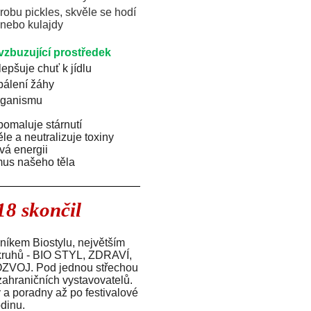
ýrobu pickles, skvěle se hodí
 nebo kulajdy
vzbuzující prostředek
lepšuje chuť k jídlu
 pálení žáhy
rganismu
pomaluje stárnutí
ěle a neutralizuje toxiny
vá energii
mus našeho těla
18 skončil
čníkem Biostylu, největším
 okruhů - BIO STYL, ZDRAVÍ,
OJ. Pod jednou střechou
zahraničních vystavovatelů.
 a poradny až po festivalové
dinu.