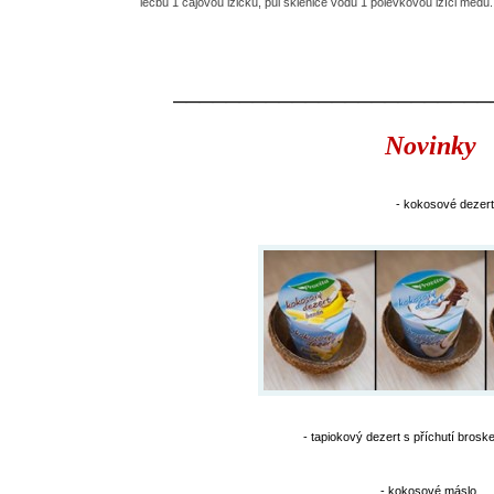
léčbu 1 čajovou lžičku, půl sklenice vodu 1 polévkovou lžíci medu.
________________________
Novinky
- kokosové dezert
- tapiokový dezert s příchutí brosk
- kokosové máslo