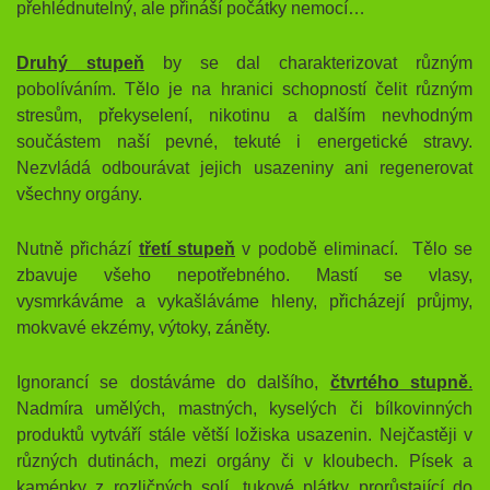
přehlédnutelný, ale přináší počátky nemocí…
Druhý stupeň
by se dal charakterizovat různým
pobolíváním. Tělo je na hranici schopností čelit různým
stresům, překyselení, nikotinu a dalším nevhodným
součástem naší pevné, tekuté i energetické stravy.
Nezvládá odbourávat jejich usazeniny ani regenerovat
všechny orgány.
Nutně přichází
třetí stupeň
v podobě eliminací. Tělo se
zbavuje všeho nepotřebného. Mastí se vlasy,
vysmrkáváme a vykašláváme hleny, přicházejí průjmy,
mokvavé ekzémy, výtoky, záněty.
Ignorancí se dostáváme do dalšího,
čtvrtého stupně
.
Nadmíra umělých, mastných, kyselých či bílkovinných
produktů vytváří stále větší ložiska usazenin. Nejčastěji v
různých dutinách, mezi orgány či v kloubech. Písek a
kaménky z rozličných solí, tukové plátky prorůstající do