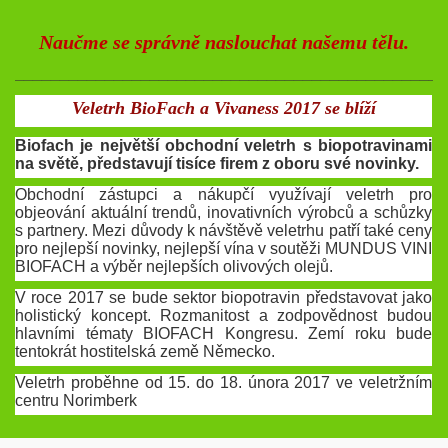
Naučme se správně naslouchat našemu tělu.
________________________________________________
Veletrh BioFach a Vivaness 2017 se blíží
Biofach je největší obchodní veletrh s biopotravinami
na světě, představují tisíce firem z oboru své novinky.
Obchodní zástupci a nákupčí využívají veletrh pro
objeování aktuální trendů, inovativních výrobců a schůzky
s partnery. Mezi důvody k návštěvě veletrhu patří také ceny
pro nejlepší novinky, nejlepší vína v soutěži MUNDUS VINI
BIOFACH a výběr nejlepších olivových olejů.
V roce 2017 se bude sektor biopotravin představovat jako
holistický koncept. Rozmanitost a zodpovědnost budou
hlavními tématy BIOFACH Kongresu. Zemí roku bude
tentokrát hostitelská země Německo.
Veletrh proběhne od 15. do 18. února 2017 ve veletržním
centru Norimberk