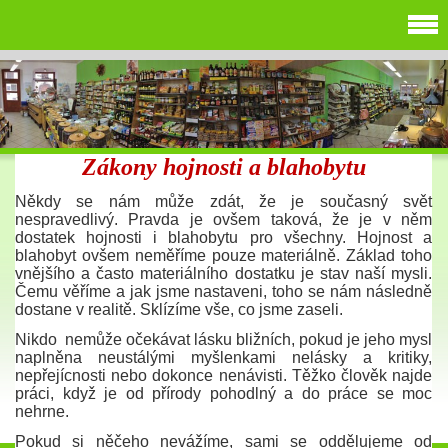
Zákony hojnosti a blahobytu
Někdy se nám může zdát, že je současný svět
nespravedlivý. Pravda je ovšem taková, že je v něm
dostatek hojnosti i blahobytu pro všechny. Hojnost a
blahobyt ovšem neměříme pouze materiálně. Základ toho
vnějšího a často materiálního dostatku je stav naší mysli.
Čemu věříme a jak jsme nastaveni, toho se nám následně
dostane v realitě. Sklízíme vše, co jsme zaseli.
Nikdo nemůže očekávat lásku bližních, pokud je jeho mysl
naplněna neustálými myšlenkami nelásky a kritiky,
nepřejícnosti nebo dokonce nenávisti. Těžko člověk najde
práci, když je od přírody pohodlný a do práce se moc
nehrne.
Pokud si něčeho nevážíme, sami se oddělujeme od