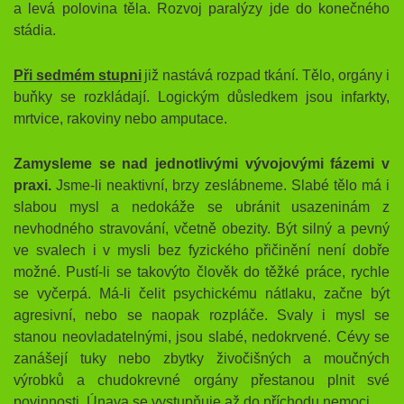
a levá polovina těla. Rozvoj paralýzy jde do konečného
stádia.
Při sedmém stupni
již nastává rozpad tkání. Tělo, orgány i
buňky se rozkládají. Logickým důsledkem jsou infarkty,
mrtvice, rakoviny nebo amputace.
Zamysleme se nad jednotlivými vývojovými fázemi v
praxi.
Jsme-li neaktivní, brzy zeslábneme. Slabé tělo má i
slabou mysl a nedokáže se ubránit usazeninám z
nevhodného stravování, včetně obezity. Být silný a pevný
ve svalech i v mysli bez fyzického přičinění není dobře
možné. Pustí-li se takovýto člověk do těžké práce, rychle
se vyčerpá. Má-li čelit psychickému nátlaku, začne být
agresivní, nebo se naopak rozpláče. Svaly i mysl se
stanou neovladatelnými, jsou slabé, nedokrvené. Cévy se
zanášejí tuky nebo zbytky živočišných a moučných
výrobků a chudokrevné orgány přestanou plnit své
povinnosti. Únava se vystupňuje až do příchodu nemoci.