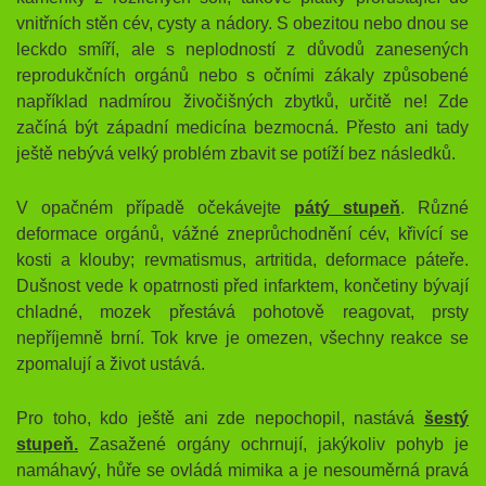
vnitřních stěn cév, cysty a nádory. S obezitou nebo dnou se
leckdo smíří, ale s neplodností z důvodů zanesených
reprodukčních orgánů nebo s očními zákaly způsobené
například nadmírou živočišných zbytků, určitě ne! Zde
začíná být západní medicína bezmocná. Přesto ani tady
ještě nebývá velký problém zbavit se potíží bez následků.
V opačném případě očekávejte
pátý stupeň
. Různé
deformace orgánů, vážné zneprůchodnění cév, křivící se
kosti a klouby; revmatismus, artritida, deformace páteře.
Dušnost vede k opatrnosti před infarktem, končetiny bývají
chladné, mozek přestává pohotově reagovat, prsty
nepříjemně brní. Tok krve je omezen, všechny reakce se
zpomalují a život ustává.
Pro toho, kdo ještě ani zde nepochopil, nastává
šestý
stupeň.
Zasažené orgány ochrnují, jakýkoliv pohyb je
namáhavý, hůře se ovládá mimika a je nesouměrná pravá