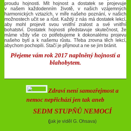
proudu hojnosti. Mít hojnost a dostatek se projevuje
v našem každodenním životě, v našich vzájemných
harmonických vztazích, v míře našeho poznání, v našich
možnostech učit se a růst. Každý z nás má dostatek lekcí,
aby mohl projevit svou vnitřní zralost a své vnitřní
bohatství. Dostatek hojnosti představuje skutečnost, že
máme vždy vše co potřebujeme k dokonalému projevu
našeho bytí a k našemu růstu. Třeba zrovna těch lekcí,
abychom pochopili. Stačí je přijmout a ne se jim bránit.
Přejeme vám rok 2017 naplněný hojností a
blahobytem.
Zdraví není samozřejmost a
nemoc nepřichází jen tak aneb
SEDM STUPŇŮ NEMOCÍ
(
jak je viděl G. Ohsava)