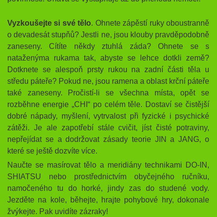
Vyzkoušejte si své tělo
. Ohnete zápěstí ruky oboustranně
o devadesát stupňů? Jestli ne, jsou klouby pravděpodobně
zaneseny. Cítíte někdy ztuhlá záda? Ohnete se s
nataženýma rukama tak, abyste se lehce dotkli země?
Dotknete se alespoň prsty rukou na zadní části těla u
středu páteře? Pokud ne, jsou ramena a oblast krční páteře
také zaneseny. Pročistí-li se všechna místa, opět se
rozběhne energie „CHI“ po celém těle. Dostaví se čistější
dobré nápady, myšlení, vytrvalost při fyzické i psychické
zátěži. Je ale zapotřebí stále cvičit, jíst čisté potraviny,
nepřejídat se a dodržovat zásady teorie JIN a JANG, o
které se ještě dozvíte více.
Naučte se masírovat tělo a meridiány technikami DO-IN,
SHIATSU nebo prostřednictvím obyčejného ručníku,
namočeného tu do horké, jindy zas do studené vody.
Jezděte na kole, běhejte, hrajte pohybové hry, dokonale
žvýkejte. Pak uvidíte zázraky!