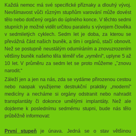
Každá nemoc má své specifické příznaky a dlouhý vývoj.
Nevšímavost vůči různým stupňům varování může dovést
tělo nebo dotčený orgán do úplného konce. V těchto sedmi
stupních je možné vidět určitou paralelu s vývojem člověka
v sedmiletých cyklech. Sedm let je doba, za kterou se
převážná část našich buněk, a tím i orgánů, stačí obnovit.
Než se postupně neustálým odumíráním a znovuzrozením
většiny buněk našeho těla téměř vše „vymění“, uplyne 5 až
10 let. V průměru za sedm let se proto můžeme „"znovu
narodit.“
Záleží jen a jen na nás, zda se vydáme přirozenou cestou
nebo naopak využijeme destrukční praktiky „moderní“
medicíny a necháme si orgány odstranit nebo nahradit
transplantáty či dokonce umělými implantáty. Než ale
dojdeme k poslednímu sedmému stupni, bude nás tělo
průběžně informovat:
První stupeň
je únava. Jedná se o stav většinou